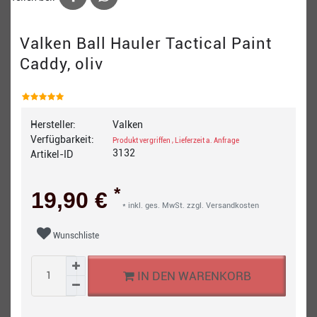
Valken Ball Hauler Tactical Paint
Caddy, oliv
Hersteller:
Valken
Verfügbarkeit:
Produkt vergriffen , Lieferzeit a. Anfrage
3132
Artikel-ID
*
19,90 €
* inkl. ges. MwSt. zzgl.
Versandkosten
Wunschliste
IN DEN WARENKORB