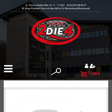
Service Hotline (Mo.-Fr. 11 - 17 Uhr) (0 26 63) 9 68 69 37
Mega Paintball Shop mit über 440 m2 in Westerburg/Westerwald
0
0,00 €