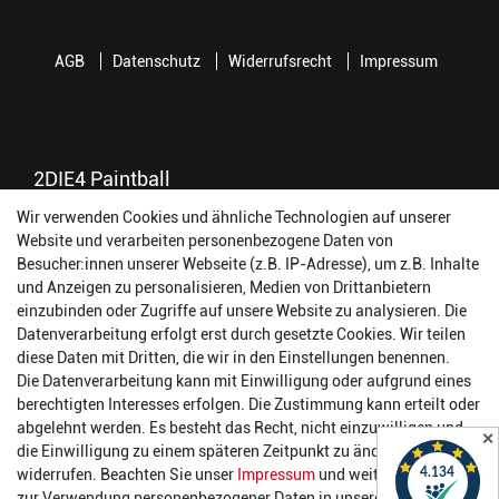
AGB
Datenschutz
Widerrufsrecht
Impressum
2DIE4 Paintball
Wir verwenden Cookies und ähnliche Technologien auf unserer
56457 Westerburg
Website und verarbeiten personenbezogene Daten von
Reinhold-Ferger-Straße 26
Besucher:innen unserer Webseite (z.B. IP-Adresse), um z.B. Inhalte
order@2die4-sports.com
und Anzeigen zu personalisieren, Medien von Drittanbietern
0 26 63/ 9 68 69 37
einzubinden oder Zugriffe auf unsere Website zu analysieren. Die
Datenverarbeitung erfolgt erst durch gesetzte Cookies. Wir teilen
Öffnungszeiten
diese Daten mit Dritten, die wir in den Einstellungen benennen.
Die Datenverarbeitung kann mit Einwilligung oder aufgrund eines
Montag:
14:00 - 17:00 Uhr
berechtigten Interesses erfolgen. Die Zustimmung kann erteilt oder
Dienstag:
14:00 - 17:00 Uhr
abgelehnt werden. Es besteht das Recht, nicht einzuwilligen und
✕
Mittwoch:
14:00 - 17:00 Uhr
die Einwilligung zu einem späteren Zeitpunkt zu ändern oder zu
Donnerstag:
14:00 - 17:00 Uhr
widerrufen. Beachten Sie unser
Impressum
und weitere Hinweise
Freitag:
14:00 - 19:00 Uhr
zur Verwendung personenbezogener Daten in unserer
Daten­