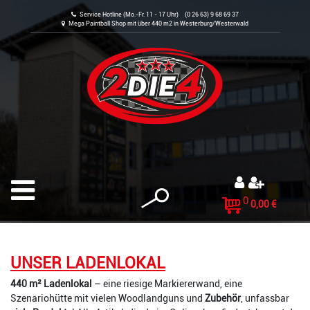
Service Hotline (Mo.-Fr. 11 - 17 Uhr) (0 26 63) 9 68 69 37
Mega Paintball Shop mit über 440 m2 in Westerburg/Westerwald
0
0,00 €
UNSER LADENLOKAL
440 m² Ladenlokal
– eine riesige Markiererwand, eine
Szenariohütte mit vielen Woodlandguns und
Zubehör
, unfassbar