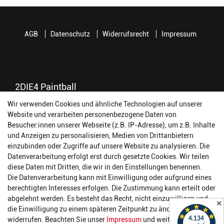
AGB
Datenschutz
Widerrufsrecht
Impressum
2DIE4 Paintball
56457 Westerburg
Wir verwenden Cookies und ähnliche Technologien auf unserer
Reinhold-Ferger-Straße 26
Website und verarbeiten personenbezogene Daten von
order@2die4-sports.com
Besucher:innen unserer Webseite (z.B. IP-Adresse), um z.B. Inhalte
0 26 63/ 9 68 69 37
und Anzeigen zu personalisieren, Medien von Drittanbietern
einzubinden oder Zugriffe auf unsere Website zu analysieren. Die
Datenverarbeitung erfolgt erst durch gesetzte Cookies. Wir teilen
Öffnungszeiten
diese Daten mit Dritten, die wir in den Einstellungen benennen.
Die Datenverarbeitung kann mit Einwilligung oder aufgrund eines
Montag:
14:00 - 17:00 Uhr
berechtigten Interesses erfolgen. Die Zustimmung kann erteilt oder
Dienstag:
14:00 - 17:00 Uhr
abgelehnt werden. Es besteht das Recht, nicht einzuwilligen und
✕
Mittwoch:
14:00 - 17:00 Uhr
die Einwilligung zu einem späteren Zeitpunkt zu ändern oder zu
Donnerstag:
14:00 - 17:00 Uhr
widerrufen. Beachten Sie unser
Impressum
und weitere Hinweise