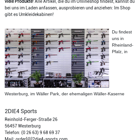
viele Produkte
! Alle Artikel, die du im Onlineshop findest, kannst du
bei uns im Laden anfassen, ausprobieren und anziehen: Im Shop
gibt es Umkleidekabinen!
Du findest
uns in
Rheinland-
Pfalz, in
Westerburg, im Wäller Park, der ehemaligen Wäller-Kaserne
2DIE4 Sports
Reinhold-Ferger-Straße 26
56457 Westerburg
Telefon: (0 26 63) 9 68 69 37
Mail: order[@]2die4-sports.com