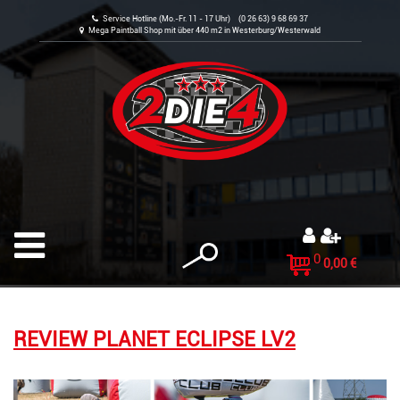
Service Hotline (Mo.-Fr. 11 - 17 Uhr) (0 26 63) 9 68 69 37
Mega Paintball Shop mit über 440 m2 in Westerburg/Westerwald
0
0,00 €
REVIEW PLANET ECLIPSE LV2