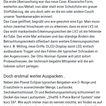
Die erste Überraschung war das neue Case. Klassische Form,
weiterhin aus Metall, nun aber statt einer Schutzfolie ein grauer
Stoffüberzug, der uns doch sehr an die ein oder andere Couch
unserer Teamkameraden erinnert.
Das Case geöffnet, begrüßt uns wie gewohnt eine Ego. Man muss
schon zweimal hinschauen um zu erkennen, dass es eine LV2 ist.
Das wohl markanteste Erkennungszeichen der LV2 ist die fehlende
AirTube. Das erste Mal anfassen und das ständige Ändern des
Betrachtungswinkels offenbart dann weitere Erkennungszeichen
wie z. B. Milling, neue Griffe, OLED-Display samt LED, einfach
ausbaubarer Trigger und das Fehlen der typischen Schrauben in
den Augencovern. Der Otto-Normal-Spieler will jetzt sofort
Probeschiessen, der technisch begabte Mitspieler will die am
liebsten sofort zerlegen.
Doch erstmal weiter Auspacken…
Neben den Planet Eclipse typischen Beigaben wie O-Ringe und
Ersatzteile in ausreichender Menge, Laufsocke,
Sechskantschlüssel, Öl und Bedienungsanleitung schlummert im
Deckel das neue Laufsystem. „Shaft6 3-Piece Barrel System“ oder
kurz S6³. Wie auch immer man es nennen möchte, wir finden es auf