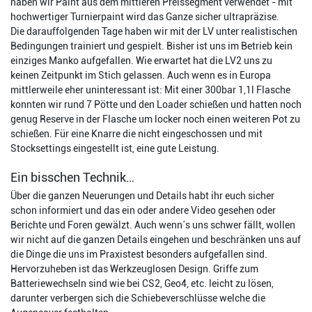
haben wir Paint aus dem mittleren Preissegment verwendet - mit
hochwertiger Turnierpaint wird das Ganze sicher ultrapräzise.
Die darauffolgenden Tage haben wir mit der LV unter realistischen
Bedingungen trainiert und gespielt. Bisher ist uns im Betrieb kein
einziges Manko aufgefallen. Wie erwartet hat die LV2 uns zu
keinen Zeitpunkt im Stich gelassen. Auch wenn es in Europa
mittlerweile eher uninteressant ist: Mit einer 300bar 1,1l Flasche
konnten wir rund 7 Pötte und den Loader schießen und hatten noch
genug Reserve in der Flasche um locker noch einen weiteren Pot zu
schießen. Für eine Knarre die nicht eingeschossen und mit
Stocksettings eingestellt ist, eine gute Leistung.
Ein bisschen Technik…
Über die ganzen Neuerungen und Details habt ihr euch sicher
schon informiert und das ein oder andere Video gesehen oder
Berichte und Foren gewälzt. Auch wenn´s uns schwer fällt, wollen
wir nicht auf die ganzen Details eingehen und beschränken uns auf
die Dinge die uns im Praxistest besonders aufgefallen sind.
Hervorzuheben ist das Werkzeuglosen Design. Griffe zum
Batteriewechseln sind wie bei CS2, Geo4, etc. leicht zu lösen,
darunter verbergen sich die Schiebeverschlüsse welche die