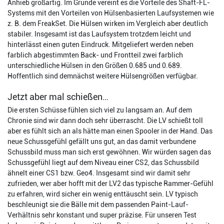
Anhieb großartig. Im Grunde vereint es die Vorteile des Shaft-FL-
Systems mit den Vorteilen von Hülsenbasierten Laufsystemen wie
z. B. dem FreakSet. Die Hülsen wirken im Vergleich aber deutlich
stabiler. Insgesamt ist das Laufsystem trotzdem leicht und
hinterlässt einen guten Eindruck. Mitgeliefert werden neben
farblich abgestimmten Back- und Frontteil zwei farblich
unterschiedliche Hülsen in den Größen 0.685 und 0.689.
Hoffentlich sind demnächst weitere Hülsengrößen verfügbar.
Jetzt aber mal schießen…
Die ersten Schüsse fühlen sich viel zu langsam an. Auf dem
Chronie sind wir dann doch sehr überrascht. Die LV schießt toll
aber es fühlt sich an als hätte man einen Spooler in der Hand. Das
neue Schussgefühl gefällt uns gut, an das damit verbundene
Schussbild muss man sich erst gewöhnen. Wir würden sagen das
Schussgefühl liegt auf dem Niveau einer CS2, das Schussbild
ähnelt einer CS1 bzw. Geo4. Insgesamt sind wir damit sehr
zufrieden, wer aber hofft mit der LV2 das typische Rammer-Gefühl
zu erfahren, wird sicher ein wenig enttäuscht sein. LV typisch
beschleunigt sie die Bälle mit dem passenden Paint-Lauf-
Verhältnis sehr konstant und super präzise. Für unseren Test