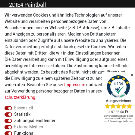
2DIE4 Paintball
56457 Westerburg
Wir verwenden Cookies und ähnliche Technologien auf unserer
Reinhold-Ferger-Straße 26
Website und verarbeiten personenbezogene Daten von
order@2die4-sports.com
Besucher:innen unserer Webseite (z.B. IP-Adresse), um z.B. Inhalte
0 26 63/ 9 68 69 37
und Anzeigen zu personalisieren, Medien von Drittanbietern
einzubinden oder Zugriffe auf unsere Website zu analysieren. Die
Datenverarbeitung erfolgt erst durch gesetzte Cookies. Wir teilen
Öffnungszeiten
diese Daten mit Dritten, die wir in den Einstellungen benennen.
Die Datenverarbeitung kann mit Einwilligung oder aufgrund eines
Montag:
14:00 - 17:00 Uhr
berechtigten Interesses erfolgen. Die Zustimmung kann erteilt oder
Dienstag:
14:00 - 17:00 Uhr
abgelehnt werden. Es besteht das Recht, nicht einzuwilligen und
✕
Mittwoch:
14:00 - 17:00 Uhr
die Einwilligung zu einem späteren Zeitpunkt zu ändern oder zu
Donnerstag:
14:00 - 17:00 Uhr
widerrufen. Beachten Sie unser
Impressum
und weitere Hinweise
Freitag:
14:00 - 19:00 Uhr
zur Verwendung personenbezogener Daten in unserer
Daten­
Samstag:
10:00 - 17:00 Uhr
schutz­erklärung
.
Essenziell
Statistik
Zahlungsdienstleister
Externe Medien
Funktional
© 2022 2DIE4 Sports