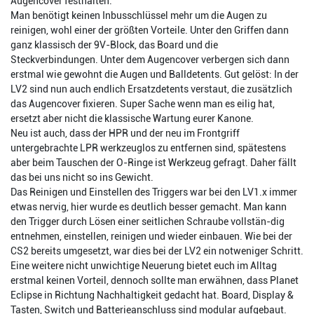
Augencover festhalten.
Man benötigt keinen Inbusschlüssel mehr um die Augen zu
reinigen, wohl einer der größten Vorteile. Unter den Griffen dann
ganz klassisch der 9V-Block, das Board und die
Steckverbindungen. Unter dem Augencover verbergen sich dann
erstmal wie gewohnt die Augen und Balldetents. Gut gelöst: In der
LV2 sind nun auch endlich Ersatzdetents verstaut, die zusätzlich
das Augencover fixieren. Super Sache wenn man es eilig hat,
ersetzt aber nicht die klassische Wartung eurer Kanone.
Neu ist auch, dass der HPR und der neu im Frontgriff
untergebrachte LPR werkzeuglos zu entfernen sind, spätestens
aber beim Tauschen der O-Ringe ist Werkzeug gefragt. Daher fällt
das bei uns nicht so ins Gewicht.
Das Reinigen und Einstellen des Triggers war bei den LV1.x immer
etwas nervig, hier wurde es deutlich besser gemacht. Man kann
den Trigger durch Lösen einer seitlichen Schraube vollstän-dig
entnehmen, einstellen, reinigen und wieder einbauen. Wie bei der
CS2 bereits umgesetzt, war dies bei der LV2 ein notweniger Schritt.
Eine weitere nicht unwichtige Neuerung bietet euch im Alltag
erstmal keinen Vorteil, dennoch sollte man erwähnen, dass Planet
Eclipse in Richtung Nachhaltigkeit gedacht hat. Board, Display &
Tasten, Switch und Batterieanschluss sind modular aufgebaut.