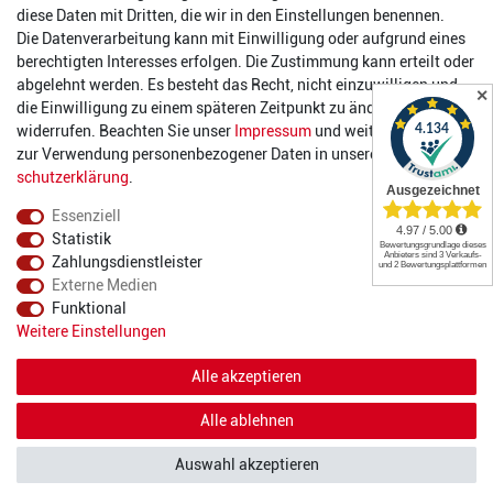
Öffnungszeiten
diese Daten mit Dritten, die wir in den Einstellungen benennen.
Die Datenverarbeitung kann mit Einwilligung oder aufgrund eines
Montag:
14:00 - 17:00 Uhr
berechtigten Interesses erfolgen. Die Zustimmung kann erteilt oder
Dienstag:
14:00 - 17:00 Uhr
abgelehnt werden. Es besteht das Recht, nicht einzuwilligen und
✕
Mittwoch:
14:00 - 17:00 Uhr
die Einwilligung zu einem späteren Zeitpunkt zu ändern oder zu
Donnerstag:
14:00 - 17:00 Uhr
widerrufen. Beachten Sie unser
Impressum
und weitere Hinweise
Freitag:
14:00 - 19:00 Uhr
zur Verwendung personenbezogener Daten in unserer
Daten­
Samstag:
10:00 - 17:00 Uhr
schutz­erklärung
.
Essenziell
Statistik
Zahlungsdienstleister
Externe Medien
Funktional
© 2022 2DIE4 Sports
Weitere Einstellungen
Alle akzeptieren
Alle ablehnen
Auswahl akzeptieren