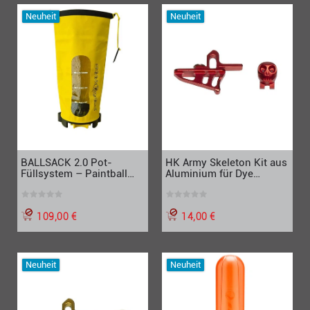
Neuheit
Neuheit
BALLSACK 2.0 Pot-
HK Army Skeleton Kit aus
Füllsystem – Paintball
Aluminium für Dye
Pod Filler gelb/schwarz
Rotor1/LT-R, rot
109,00 €
14,00 €
Neuheit
Neuheit