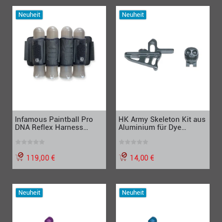
Neuheit
Neuheit
Infamous Paintball Pro
HK Army Skeleton Kit aus
DNA Reflex Harness
Aluminium für Dye
Battlepack 4+7, schwarz
Rotor1/LT-R, grau
119,00 €
14,00 €
Neuheit
Neuheit