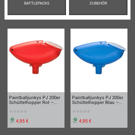
BATTLEPACKS
ZUBEHÖR
Paintballjunkys PJ 200er
Paintballjunkys PJ 200er
Schüttelhopper Rot –
Schüttelhopper Blau –
Paintball Loader
Paintball Loader
Hartplastik mit Deckel
Hartplastik mit Deckel
4,95 €
4,95 €