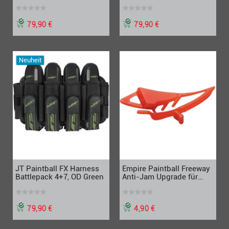
Blue
79,90 €
79,90 €
Neuheit
JT Paintball FX Harness
Empire Paintball Freeway
Battlepack 4+7, OD Green
Anti-Jam Upgrade für
Halo B, Reloader B,
Magna Loader
79,90 €
4,90 €