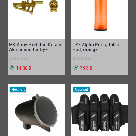
HK Army Skeleton Kit aus
DYE Alpha Pods, 150er
Aluminium für Dye
Pod, orange
Rotor1/LT-R, gold
14,00 €
2,95 €
Neuheit
Neuheit