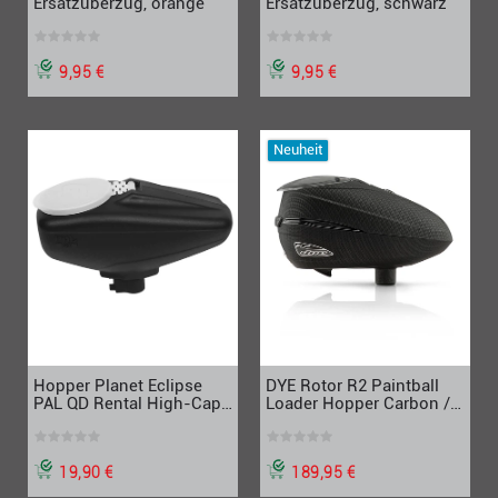
Ersatzüberzug, orange
Ersatzüberzug, schwarz
9,95 €
9,95 €
Neuheit
Hopper Planet Eclipse
DYE Rotor R2 Paintball
PAL QD Rental High-Cap
Loader Hopper Carbon /
inkl. QD Feedneck,
Smoke – High
schwarz
Performance Loader
19,90 €
189,95 €