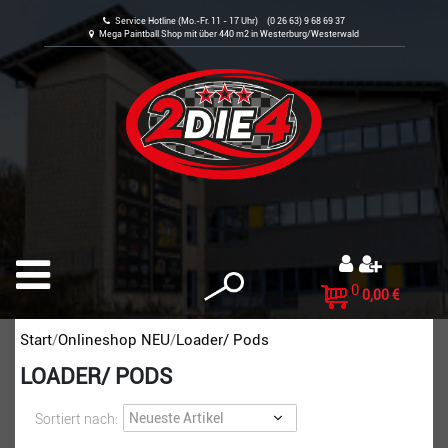
Service Hotline (Mo.-Fr. 11 - 17 Uhr) (0 26 63) 9 68 69 37
Mega Paintball Shop mit über 440 m2 in Westerburg/Westerwald
0
0,00 €
Start
Onlineshop NEU
Loader/ Pods
LOADER/ PODS
Sortiert nach: