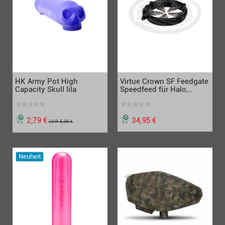
HK Army Pot High
Virtue Crown SF Feedgate
Capacity Skull lila
Speedfeed für Halo,
schwarz
2,79 €
34,95 €
UVP 5,99 €
Neuheit