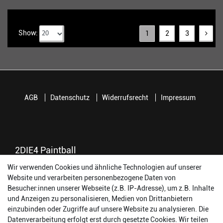
Show:
1
2
3
AGB
Datenschutz
Widerrufsrecht
Impressum
2DIE4 Paintball
Wir verwenden Cookies und ähnliche Technologien auf unserer
56457 Westerburg
Website und verarbeiten personenbezogene Daten von
Reinhold-Ferger-Straße 26
Besucher:innen unserer Webseite (z.B. IP-Adresse), um z.B. Inhalte
order@2die4-sports.com
und Anzeigen zu personalisieren, Medien von Drittanbietern
0 26 63/ 9 68 69 37
einzubinden oder Zugriffe auf unsere Website zu analysieren. Die
Datenverarbeitung erfolgt erst durch gesetzte Cookies. Wir teilen