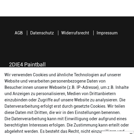
AGB
Datenschutz
Widerrufsrecht
Impressum
2DIE4 Paintball
Wir verwenden Cookies und ähnliche Technologien auf unserer
56457 Westerburg
Website und verarbeiten personenbezogene Daten von
Reinhold-Ferger-Straße 26
Besucher:innen unserer Webseite (z.B. IP-Adresse), um z.B. Inhalte
order@2die4-sports.com
und Anzeigen zu personalisieren, Medien von Drittanbietern
0 26 63/ 9 68 69 37
einzubinden oder Zugriffe auf unsere Website zu analysieren. Die
Datenverarbeitung erfolgt erst durch gesetzte Cookies. Wir teilen
Öffnungszeiten
diese Daten mit Dritten, die wir in den Einstellungen benennen.
Die Datenverarbeitung kann mit Einwilligung oder aufgrund eines
Montag:
14:00 - 17:00 Uhr
berechtigten Interesses erfolgen. Die Zustimmung kann erteilt oder
Dienstag:
14:00 - 17:00 Uhr
abgelehnt werden. Es besteht das Recht, nicht einzuwilligen und