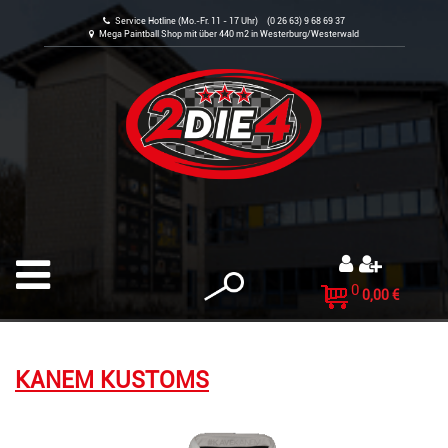
Service Hotline (Mo.-Fr. 11 - 17 Uhr) (0 26 63) 9 68 69 37
Mega Paintball Shop mit über 440 m2 in Westerburg/Westerwald
0
0,00 €
KANEM KUSTOMS