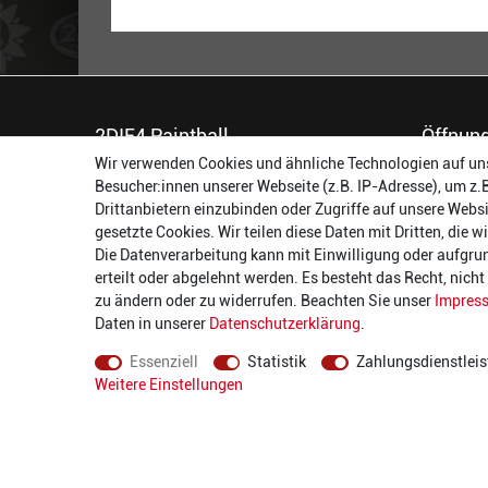
2DIE4 Paintball
Öffnung
Wir verwenden Cookies und ähnliche Technologien auf un
56457 Westerburg
Montag:
Besucher:innen unserer Webseite (z.B. IP-Adresse), um z.
Reinhold-Ferger-Straße 26
Dienstag:
Drittanbietern einzubinden oder Zugriffe auf unsere Websi
order@2die4-sports.com
Mittwoch
gesetzte Cookies. Wir teilen diese Daten mit Dritten, die 
0 26 63/ 9 68 69 37
Donnerst
Die Datenverarbeitung kann mit Einwilligung oder aufgru
Freitag:
erteilt oder abgelehnt werden. Es besteht das Recht, nich
Samstag:
zu ändern oder zu widerrufen. Beachten Sie unser
Impres
Daten in unserer
Daten­schutz­erklärung
.
Essenziell
Statistik
Zahlungsdienstleis
Weitere Einstellungen