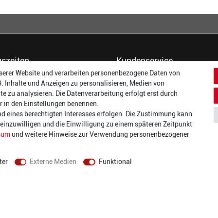
szeiten
Kundenservice
serer Website und verarbeiten personenbezogene Daten von
14:00 - 17:00 Uhr
Dein Konto
B. Inhalte und Anzeigen zu personalisieren, Medien von
14:00 - 17:00 Uhr
Häufigste Fragen (FAQ)
te zu analysieren. Die Datenverarbeitung erfolgt erst durch
:
14:00 - 17:00 Uhr
Größentabellen
wir in den Einstellungen benennen.
ag:
14:00 - 17:00 Uhr
Gutscheinbedingungen
nd eines berechtigten Interesses erfolgen. Die Zustimmung kann
14:00 - 19:00 Uhr
Kundenmeinungen
t einzuwilligen und die Einwilligung zu einem späteren Zeitpunkt
10:00 - 17:00 Uhr
Batterieverordnung
sum
und weitere Hinweise zur Verwendung personenbezogener
Versand und Zahlarten
Vertrag widerrufen
ter
Externe Medien
Funktional
AGB
Datenschutz
Widerrufsrecht
Impressum