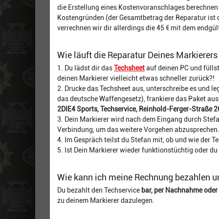
die Erstellung eines Kostenvoranschlages berechnen 
Kostengründen (der Gesamtbetrag der Reparatur ist d
verrechnen wir dir allerdings die 45 € mit dem endgü
Wie läuft die Reparatur Deines Markierers
1. Du lädst dir das
Techsheet
auf deinen PC und fülls
deinen Markierer vielleicht etwas schneller zurück?!
2. Drucke das Techsheet aus, unterschreibe es und leg
das deutsche Waffengesetz), frankiere das Paket aus
2DIE4 Sports, Techservice, Reinhold-Ferger-Straße 
3. Dein Markierer wird nach dem Eingang durch Stefan
Verbindung, um das weitere Vorgehen abzusprechen
4. Im Gespräch teilst du Stefan mit, ob und wie der T
5. Ist Dein Markierer wieder funktionstüchtig oder d
Wie kann ich meine Rechnung bezahlen u
Du bezahlt den Techservice
bar, per Nachnahme oder
zu deinem Markierer dazulegen.