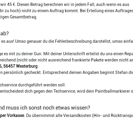
wir 45 €. Diesen Betrag berechnen wir in jedem Fall, auch wenn es aus
ir zu hoch) nicht zu einem Auftrag kommt. Bei Erteilung eines Auftrage
ltigen Gesamtbetrag.
 ab?
t es aus! Umso genauer du die Fehlerbeschreibung darstellst, umso einf
e es mit zu deiner Gun. Mit deiner Unterschrift erteilst du uns einen Re
reichend (nicht oder nicht ausreichend frankierte Pakete werden nicht
26, 56457 Westerburg
.
 persönlich gecheckt. Entsprechend deinen Angaben beginnt Stefan direkt
.
echservice durchgeführt werden soll.
u entscheidest dich gegen den Techservice, wird dein Paintballmarkierer
nd muss ich sonst noch etwas wissen?
 per Vorkasse
. Du übernimmst alle Versandkosten (Hin- und Rücktranspo