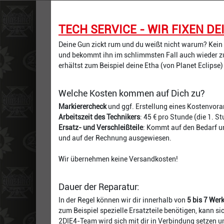
TECH SERVICE - WIR FIXEN D
Deine Gun zickt rum und du weißt nicht warum? Kein P
und bekommt ihn im schlimmsten Fall auch wieder z
erhältst zum Beispiel deine Etha (von Planet Eclipse) 
Welche Kosten kommen auf Dich zu?
Markierercheck
und ggf. Erstellung eines Kostenvora
Arbeitszeit des Technikers
: 45 € pro Stunde (die 1. S
Ersatz- und Verschleißteile
: Kommt auf den Bedarf un
und auf der Rechnung ausgewiesen.
Wir übernehmen keine Versandkosten!
Dauer der Reparatur:
In der Regel können wir dir innerhalb von
5 bis 7 Wer
zum Beispiel spezielle Ersatzteile benötigen, kann 
2DIE4-Team wird sich mit dir in Verbindung setzen un