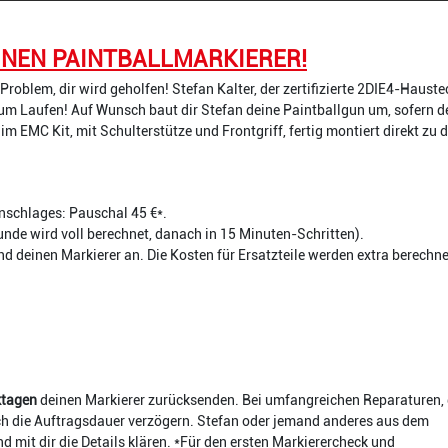
EINEN PAINTBALLMARKIERER!
roblem, dir wird geholfen! Stefan Kalter, der zertifizierte 2DIE4-Hauste
um Laufen! Auf Wunsch baut dir Stefan deine Paintballgun um, sofern 
im EMC Kit, mit Schulterstütze und Frontgriff, fertig montiert direkt zu d
nschlages: Pauschal 45 €*.
tunde wird voll berechnet, danach in 15 Minuten-Schritten).
d deinen Markierer an. Die Kosten für Ersatzteile werden extra berechne
ktagen
deinen Markierer zurücksenden. Bei umfangreichen Reparaturen, 
sich die Auftragsdauer verzögern. Stefan oder jemand anderes aus dem
d mit dir die Details klären. *Für den ersten Markierercheck und