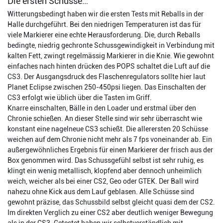
Die ersten Schüsse…
Witterungsbedingt haben wir die ersten Tests mit Reballs in der
Halle durchgeführt. Bei den niedrigen Temperaturen ist das für
viele Markierer eine echte Herausforderung. Die, durch Reballs
bedingte, niedrig gechronte Schussgewindigkeit in Verbindung mit
kalten Fett, zwingt regelmässig Markierer in die Knie. Wie gewohnt
einfaches nach hinten drücken des POPS schaltet die Luft auf die
CS3. Der Ausgangsdruck des Flaschenregulators sollte hier laut
Planet Eclipse zwischen 250-450psi liegen. Das Einschalten der
CS3 erfolgt wie üblich über die Tasten im Griff.
Knarre einschalten, Bälle in den Loader und erstmal über den
Chronie schießen. An dieser Stelle sind wir sehr überrascht wie
konstant eine nagelneue CS3 schießt. Die allerersten 20 Schüsse
weichen auf dem Chronie nicht mehr als 7 fps voneinander ab. Ein
außergewöhnliches Ergebnis für einen Markierer der frisch aus der
Box genommen wird. Das Schussgefühl selbst ist sehr ruhig, es
klingt ein wenig metallisch, klopfend aber dennoch unheimlich
weich, weicher als bei einer CS2, Geo oder GTEK. Der Ball wird
nahezu ohne Kick aus dem Lauf geblasen. Alle Schüsse sind
gewohnt präzise, das Schussbild selbst gleicht quasi dem der CS2.
Im direkten Verglich zu einer CS2 aber deutlich weniger Bewegung