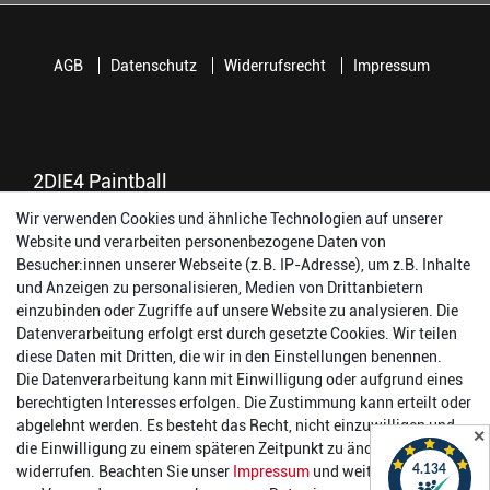
AGB
Datenschutz
Widerrufsrecht
Impressum
2DIE4 Paintball
Wir verwenden Cookies und ähnliche Technologien auf unserer
56457 Westerburg
Website und verarbeiten personenbezogene Daten von
Reinhold-Ferger-Straße 26
Besucher:innen unserer Webseite (z.B. IP-Adresse), um z.B. Inhalte
order@2die4-sports.com
und Anzeigen zu personalisieren, Medien von Drittanbietern
0 26 63/ 9 68 69 37
einzubinden oder Zugriffe auf unsere Website zu analysieren. Die
Datenverarbeitung erfolgt erst durch gesetzte Cookies. Wir teilen
Öffnungszeiten
diese Daten mit Dritten, die wir in den Einstellungen benennen.
Die Datenverarbeitung kann mit Einwilligung oder aufgrund eines
Montag:
14:00 - 17:00 Uhr
berechtigten Interesses erfolgen. Die Zustimmung kann erteilt oder
Dienstag:
14:00 - 17:00 Uhr
abgelehnt werden. Es besteht das Recht, nicht einzuwilligen und
✕
Mittwoch:
14:00 - 17:00 Uhr
die Einwilligung zu einem späteren Zeitpunkt zu ändern oder zu
Donnerstag:
14:00 - 17:00 Uhr
widerrufen. Beachten Sie unser
Impressum
und weitere Hinweise
Freitag:
14:00 - 19:00 Uhr