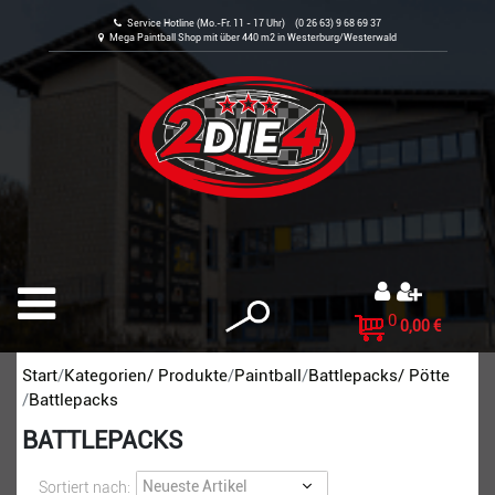
Service Hotline (Mo.-Fr. 11 - 17 Uhr) (0 26 63) 9 68 69 37
Mega Paintball Shop mit über 440 m2 in Westerburg/Westerwald
0
0,00 €
Start
Kategorien/ Produkte
Paintball
Battlepacks/ Pötte
Battlepacks
BATTLEPACKS
Sortiert nach: