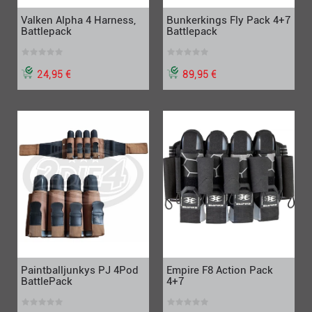
Valken Alpha 4 Harness,
Bunkerkings Fly Pack 4+7
Battlepack
Battlepack
24,95 €
89,95 €
Paintballjunkys PJ 4Pod
Empire F8 Action Pack
BattlePack
4+7