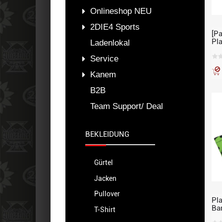
Onlineshop NEU
2DIE4 Sports
[P
Pl
Ladenlokal
Pai
sc
Service
30
Kanem
B2B
Team Support/ Deal
BEKLEIDUNG
Gürtel
Jacken
Pullover
Pl
Bar
T-Shirt
Po