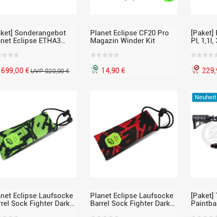
aket] Sonderangebot
Planet Eclipse CF20 Pro
[Paket]
anet Eclipse ETHA3
Magazin Winder Kit
PI, 1,1l
ntballmarkierer Cal.68,
inkl. Fu
hwarz inkl. Loader und
Regulat
0 Bar HP-Flasche
699,00 €
14,90 €
229,
UVP 820,00 €
Neuheit
anet Eclipse Laufsocke
Planet Eclipse Laufsocke
[Paket]
rel Sock Fighter Dark
Barrel Sock Fighter Dark
Paintbal
ison, grün
Revolution, rot
0,2l 200