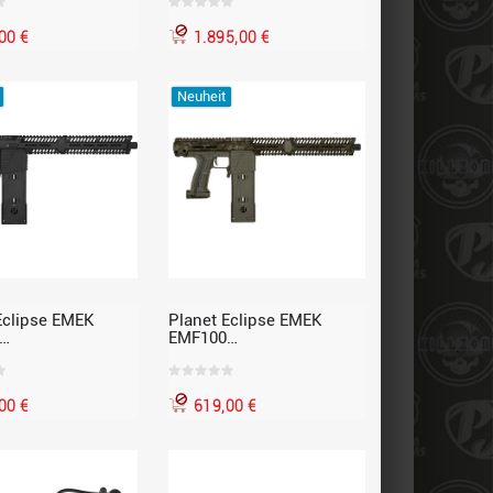
et
00 €
1.895,00 €
Neuheit
Eclipse EMEK
Planet Eclipse EMEK
EMF100
llmarkierer Gen. 3
Paintballmarkierer Gen. 3
z
HDE Earth
00 €
619,00 €