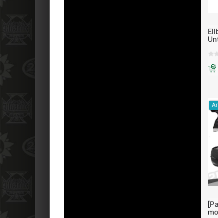
El
Un
Ec
Ar
[Pa
mo