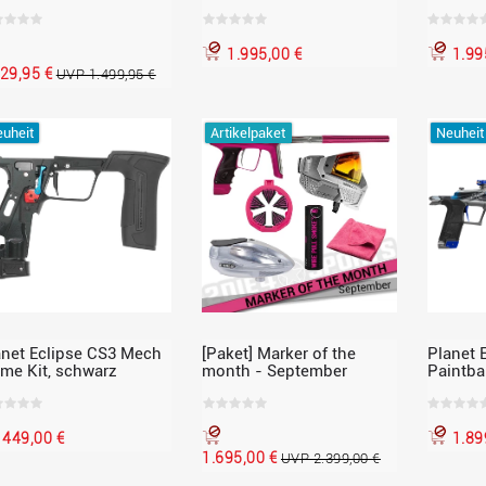
Shadow Fire, schwarz-rot
Enigma,
1.995,00 €
1.99
329,95 €
UVP 1.499,95 €
uheit
Artikelpaket
Neuheit
anet Eclipse CS3 Mech
[Paket] Marker of the
Planet 
ame Kit, schwarz
month - September
Paintbal
Abstract
Limited
449,00 €
1.89
1.695,00 €
UVP 2.399,00 €