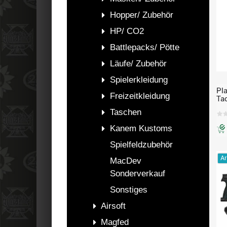
Hopper/ Zubehör
HP/ CO2
Battlepacks/ Pötte
Läufe/ Zubehör
Spielerkleidung
Pl
Freizeitkleidung
Ta
Ins
Taschen
Kanem Kustoms
Spielfeldzubehör
Ar
MacDev
Sonderverkauf
Sonstiges
Airsoft
Magfed