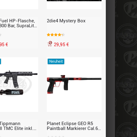
 Fuel HP-Flasche,
2die4 Mystery Box
, 300 Bar, SupraLite
el Paintball HP-
or
95 €
29,95 €
Neuheit
 Tippmann
Planet Eclipse GEO R5
l TMC Elite inkl.
Paintball Markierer Cal.68,
bar Flasche,
Revenge, schwarz / rot