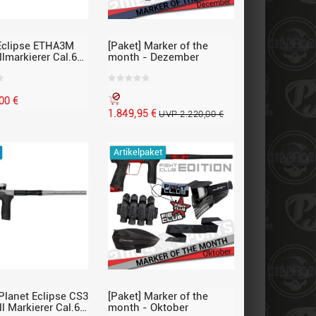
Eclipse ETHA3M
[Paket] Marker of the
lmarkierer Cal.68,
month - Dezember
z
00 €
1.849,95 €
UVP 2.220,00 €
Artikelpaket
 Planet Eclipse CS3
[Paket] Marker of the
l Markierer Cal.68,
month - Oktober