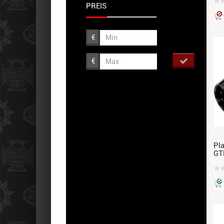
PREIS
€
€
Pl
GT
Bo