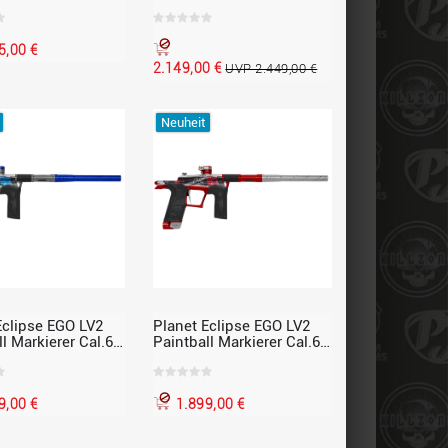
 silber-schwarz
5,00 €
2.149,00 €
UVP 2.449,00 €
Neuheit
Eclipse EGO LV2
Planet Eclipse EGO LV2
l Markierer Cal.68,
Paintball Markierer Cal.68,
, Onslaught, blau,
Abstract Revolution, rot,
 Edition
Limited Edition
9,00 €
1.899,00 €