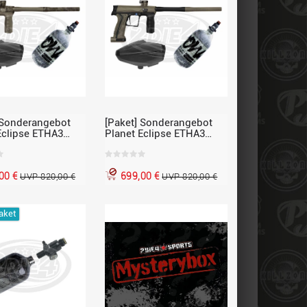
 Sonderangebot
[Paket] Sonderangebot
Eclipse ETHA3
Planet Eclipse ETHA3
lmarkierer Cal.68,
Paintballmarkierer Cal.68,
h, inkl. Loader
Earth/ schwarz inkl.
 Bar HP-Flasche
Loader und 300 Bar HP-
00 €
699,00 €
UVP 820,00 €
Flasche
UVP 820,00 €
aket