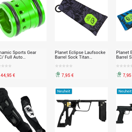
namic Sports Gear
Planet Eclipse Laufsocke
Planet 
C/ Full Auto
Barrel Sock Titan
Barrel 
nversion Kit für Planet
schwarz-grau
Sub Zer
lipse EMF100, EMEK100,
HA3M
44,95 €
7,95 €
7,95
Neuheit
Neuheit