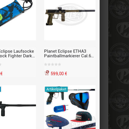
Eclipse Laufsocke
Planet Eclipse ETHA3
Sock Fighter Dark
Paintballmarkierer Cal.68,
o, blau
black / TAN
 €
599,00 €
Artikelpaket