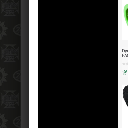
Dy
FA
Co
Ec
ET