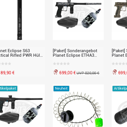
anet Eclipse S63
[Paket] Sonderangebot
[Paket]
ctical Rifled PWR Hülse
Planet Eclipse ETHA3
Planet 
ert .686 by Lapco
Paintballmarkierer Cal.68,
Paintbal
HDE Urban, inkl. Loader
HDE Eart
und 300 Bar HP-Flasche
und 300
89,90 €
699,00 €
699,
UVP 820,00 €
tikelpaket
Neuheit
Artikelp