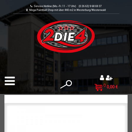
Service Hotline (Mo.-Fr. 11 - 17 Uhr) (0 26 63) 9 68 69 37
Mega Paintball Shop mit über 440 m2 in Westerburg/Westerwald
0
0,00 €