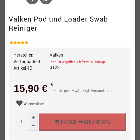
Valken Pod und Loader Swab
Reiniger
Hersteller:
Valken
Verfügbarkeit:
Produkt vergriffen , Lieferzeit a. Anfrage
3123
Artikel-ID
*
15,90 €
* inkl. ges. MwSt. zzgl.
Versandkosten
Wunschliste
IN DEN WARENKORB