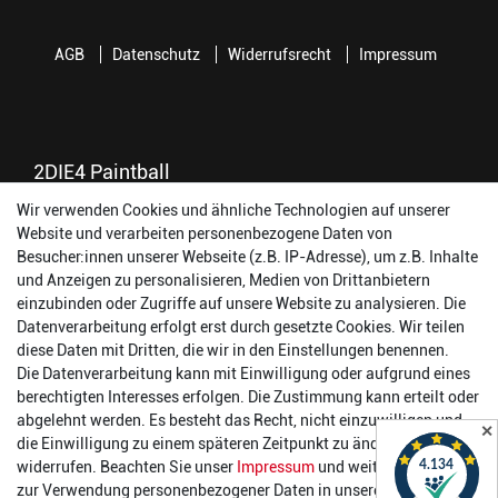
AGB
Datenschutz
Widerrufsrecht
Impressum
2DIE4 Paintball
Wir verwenden Cookies und ähnliche Technologien auf unserer
56457 Westerburg
Website und verarbeiten personenbezogene Daten von
Reinhold-Ferger-Straße 26
Besucher:innen unserer Webseite (z.B. IP-Adresse), um z.B. Inhalte
order@2die4-sports.com
und Anzeigen zu personalisieren, Medien von Drittanbietern
0 26 63/ 9 68 69 37
einzubinden oder Zugriffe auf unsere Website zu analysieren. Die
Datenverarbeitung erfolgt erst durch gesetzte Cookies. Wir teilen
Öffnungszeiten
diese Daten mit Dritten, die wir in den Einstellungen benennen.
Die Datenverarbeitung kann mit Einwilligung oder aufgrund eines
Montag:
14:00 - 17:00 Uhr
berechtigten Interesses erfolgen. Die Zustimmung kann erteilt oder
Dienstag:
14:00 - 17:00 Uhr
abgelehnt werden. Es besteht das Recht, nicht einzuwilligen und
✕
Mittwoch:
14:00 - 17:00 Uhr
die Einwilligung zu einem späteren Zeitpunkt zu ändern oder zu
Donnerstag:
14:00 - 17:00 Uhr
widerrufen. Beachten Sie unser
Impressum
und weitere Hinweise
Freitag:
14:00 - 19:00 Uhr
zur Verwendung personenbezogener Daten in unserer
Daten­