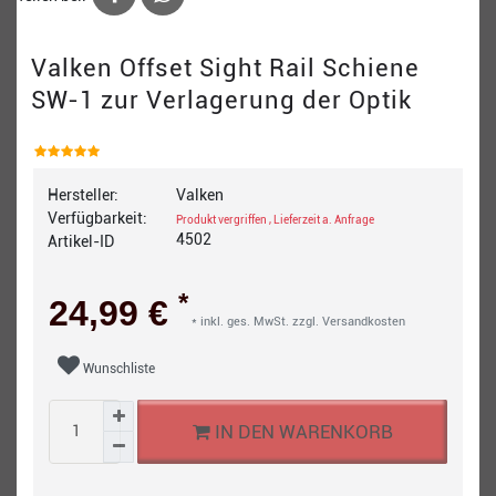
Valken Offset Sight Rail Schiene
SW-1 zur Verlagerung der Optik
Hersteller:
Valken
Verfügbarkeit:
Produkt vergriffen , Lieferzeit a. Anfrage
4502
Artikel-ID
*
24,99 €
* inkl. ges. MwSt. zzgl.
Versandkosten
Wunschliste
IN DEN WARENKORB