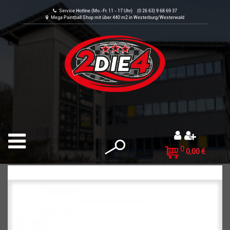
Service Hotline (Mo.-Fr. 11 - 17 Uhr) (0 26 63) 9 68 69 37
Mega Paintball Shop mit über 440 m2 in Westerburg/Westerwald
0
0,00 €