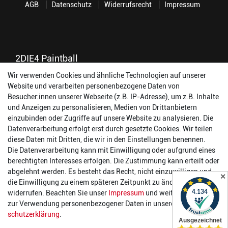
AGB
Datenschutz
Widerrufsrecht
Impressum
2DIE4 Paintball
Wir verwenden Cookies und ähnliche Technologien auf unserer
56457 Westerburg
Website und verarbeiten personenbezogene Daten von
Reinhold-Ferger-Straße 26
Besucher:innen unserer Webseite (z.B. IP-Adresse), um z.B. Inhalte
order@2die4-sports.com
und Anzeigen zu personalisieren, Medien von Drittanbietern
0 26 63/ 9 68 69 37
einzubinden oder Zugriffe auf unsere Website zu analysieren. Die
Datenverarbeitung erfolgt erst durch gesetzte Cookies. Wir teilen
Öffnungszeiten
diese Daten mit Dritten, die wir in den Einstellungen benennen.
Die Datenverarbeitung kann mit Einwilligung oder aufgrund eines
Montag:
14:00 - 17:00 Uhr
berechtigten Interesses erfolgen. Die Zustimmung kann erteilt oder
Dienstag:
14:00 - 17:00 Uhr
abgelehnt werden. Es besteht das Recht, nicht einzuwilligen und
✕
Mittwoch:
14:00 - 17:00 Uhr
die Einwilligung zu einem späteren Zeitpunkt zu ändern oder zu
Donnerstag:
14:00 - 17:00 Uhr
widerrufen. Beachten Sie unser
Impressum
und weitere Hinweise
Freitag:
14:00 - 19:00 Uhr
zur Verwendung personenbezogener Daten in unserer
Daten­
Samstag:
10:00 - 17:00 Uhr
schutz­erklärung
.