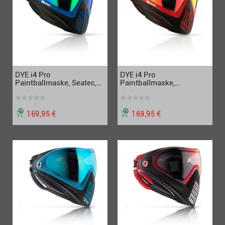
DYE i4 Pro
DYE i4 Pro
Paintballmaske, Seatec,
Paintballmaske,
schwarz-blau
Meltdown schwarz-rot
169,95 €
169,95 €