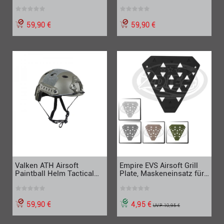
Helmet, Earth, sand tan
Helmet, schwarz
59,90 €
59,90 €
Valken ATH Airsoft
Empire EVS Airsoft Grill
Paintball Helm Tactical
Plate, Maskeneinsatz für
Helmet, Foliage Green,
BBs, versch. Farben
oliv
59,90 €
4,95 €
UVP 10,95 €