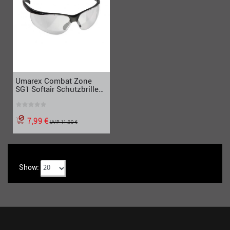
Umarex Combat Zone
SG1 Softair Schutzbrille
für Softair
7,99 €
UVP 11,90 €
Show: