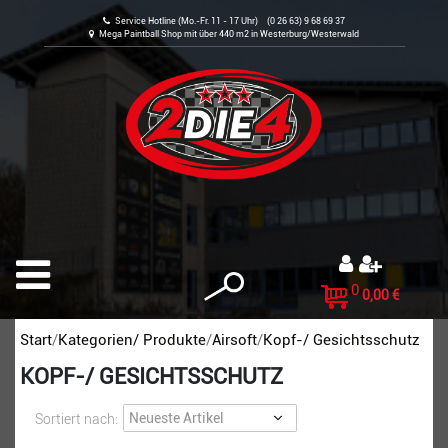
Service Hotline (Mo.-Fr. 11 - 17 Uhr) (0 26 63) 9 68 69 37
Mega Paintball Shop mit über 440 m2 in Westerburg/Westerwald
0
0,00 €
Start
Kategorien/ Produkte
Airsoft
Kopf-/ Gesichtsschutz
KOPF-/ GESICHTSSCHUTZ
Sortiert nach: