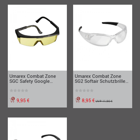
Umarex Combat Zone
Umarex Combat Zone
SGC Safety Google
SG2 Softair Schutzbrille
classic Softair
für Softair
Schutzbrille, mit gelbem
Glas
9,95 €
8,95 €
UVP 11,90 €