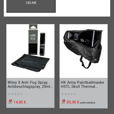
HELME
Wiley X Anti-Fog Spray,
HK Army Paintballmaske
Antibeschlagspray, 25ml
HSTL Skull Thermal
inkl. Brillenputztuch
Punisher, schwarz
14,95 €
85,95 €
UVP 119,90 €