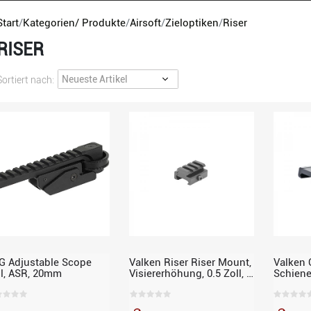
Start
Kategorien/ Produkte
Airsoft
Zieloptiken
Riser
RISER
Sortiert nach:
G Adjustable Scope
Valken Riser Riser Mount,
Valken O
il, ASR, 20mm
Visiererhöhung, 0.5 Zoll, 3
Schiene
Slots
Verlage