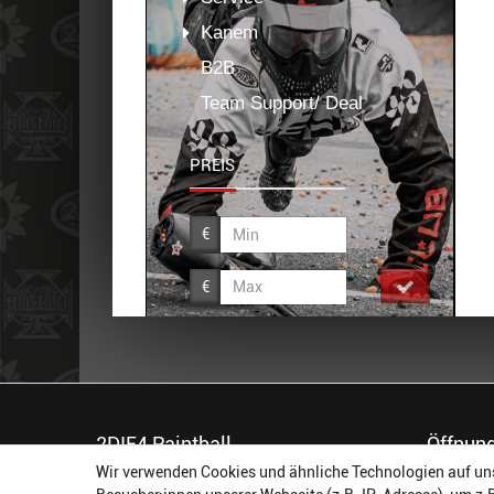
Kanem
B2B
Team Support/ Deal
PREIS
€
€
2DIE4 Paintball
Öffnung
Wir verwenden Cookies und ähnliche Technologien auf un
56457 Westerburg
Montag: