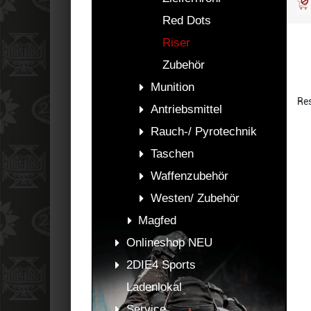
Red Dots
Riser
Zubehör
Munition
Res
Antriebsmittel
Rauch-/ Pyrotechnik
Taschen
Waffenzubehör
Westen/ Zubehör
Magfed
Onlineshop NEU
2DIE4 Sports
Ladenlokal
Service