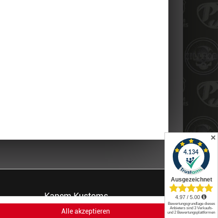
✕
Kanem Kustoms
Alle akzeptieren
Du brauchst ein neues Jersey oder