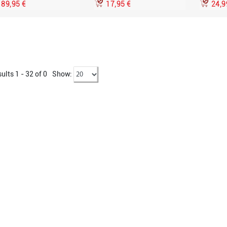
89,95 €
17,95 €
24,9
ults 1 - 32 of
0
Show: