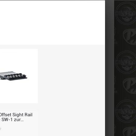
ffset Sight Rail
 SW-1 zur
rung der Optik