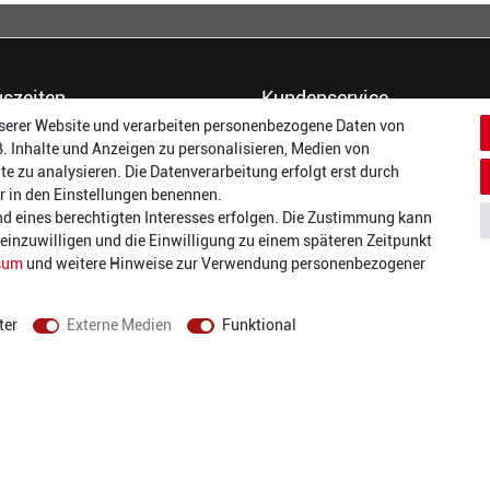
szeiten
Kundenservice
serer Website und verarbeiten personenbezogene Daten von
14:00 - 17:00 Uhr
Dein Konto
B. Inhalte und Anzeigen zu personalisieren, Medien von
14:00 - 17:00 Uhr
Häufigste Fragen (FAQ)
te zu analysieren. Die Datenverarbeitung erfolgt erst durch
:
14:00 - 17:00 Uhr
Größentabellen
wir in den Einstellungen benennen.
ag:
14:00 - 17:00 Uhr
Gutscheinbedingungen
nd eines berechtigten Interesses erfolgen. Die Zustimmung kann
14:00 - 19:00 Uhr
Kundenmeinungen
t einzuwilligen und die Einwilligung zu einem späteren Zeitpunkt
10:00 - 17:00 Uhr
Batterieverordnung
sum
und weitere Hinweise zur Verwendung personenbezogener
Versand und Zahlarten
Vertrag widerrufen
ter
Externe Medien
Funktional
AGB
Datenschutz
Widerrufsrecht
Impressum