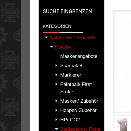
SUCHE EINGRENZEN
KATEGORIEN
Kategorien/ Produkte
Paintball
Maskenangebote
Sparpaket
Markierer
Paintball/ First
Strike
Masken/ Zubehör
Hopper/ Zubehör
HP/ CO2
Battlepacks/ Pötte