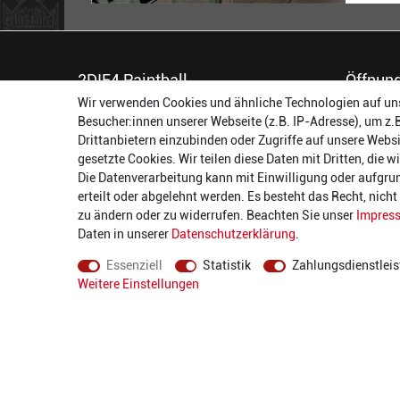
2DIE4 Paintball
Öffnung
Wir verwenden Cookies und ähnliche Technologien auf un
56457 Westerburg
Montag:
Besucher:innen unserer Webseite (z.B. IP-Adresse), um z.
Reinhold-Ferger-Straße 26
Dienstag:
Drittanbietern einzubinden oder Zugriffe auf unsere Websi
order@2die4-sports.com
Mittwoch
gesetzte Cookies. Wir teilen diese Daten mit Dritten, die 
0 26 63/ 9 68 69 37
Donnerst
Die Datenverarbeitung kann mit Einwilligung oder aufgru
Freitag:
erteilt oder abgelehnt werden. Es besteht das Recht, nich
Samstag:
zu ändern oder zu widerrufen. Beachten Sie unser
Impres
Daten in unserer
Daten­schutz­erklärung
.
Essenziell
Statistik
Zahlungsdienstleis
Weitere Einstellungen