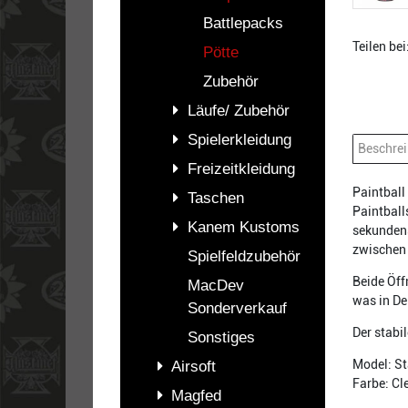
Battlepacks
Teilen bei
Pötte
Zubehör
Läufe/ Zubehör
Spielerkleidung
Beschre
Freizeitkleidung
Paintball
Taschen
Paintball
Kanem Kustoms
sekundens
zwischen 
Spielfeldzubehör
Beide Öff
MacDev
was in De
Sonderverkauf
Der stabi
Sonstiges
Model: S
Airsoft
Farbe: Cl
Magfed