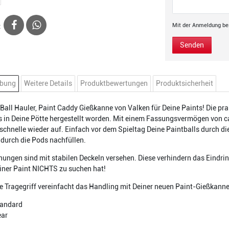
:
Mit der Anmeldung bes
Senden
ibung
Weitere Details
Produktbewertungen
Produktsicherheit
 Ball Hauler, Paint Caddy Gießkanne von Valken für Deine Paints! Die pra
s in Deine Pötte hergestellt worden. Mit einem Fassungsvermögen von ca.
chnelle wieder auf. Einfach vor dem Spieltag Deine Paintballs durch di
durch die Pods nachfüllen.
nungen sind mit stabilen Deckeln versehen. Diese verhindern das Eindr
iner Paint NICHTS zu suchen hat!
le Tragegriff vereinfacht das Handling mit Deiner neuen Paint-Gießkanne
tandard
ear