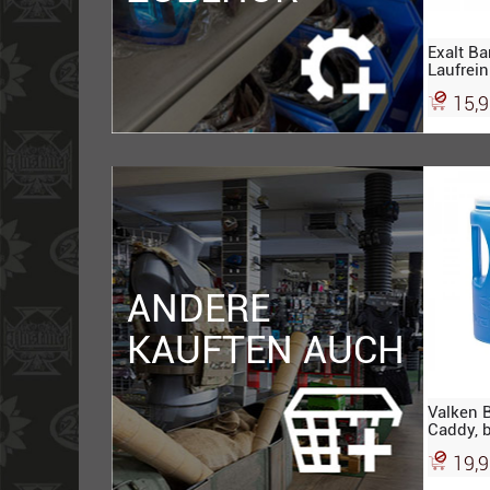
Exalt Ba
Laufrein
15,9
ANDERE
KAUFTEN AUCH
Valken B
Caddy, 
19,9