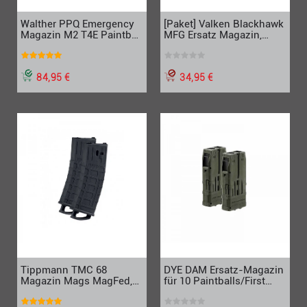
Walther PPQ Emergency
[Paket] Valken Blackhawk
Magazin M2 T4E Paintball
MFG Ersatz Magazin,
Selbstschutz Magazine,
Doppelpack Magazine,
cal 0.43 GBB
First Strike Ready
schwarz
84,95 €
34,95 €
Tippmann TMC 68
DYE DAM Ersatz-Magazin
Magazin Mags MagFed,
für 10 Paintballs/First
schwarz, Doppelpack
Strike, 2er-Set, Olive Drab