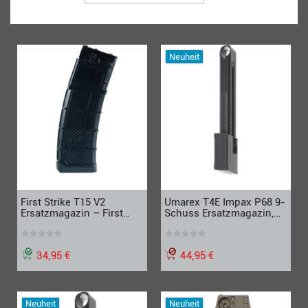
Neuheit
Umarex T4E Impax P68 9-
First Strike T15 V2
Schuss Ersatzmagazin,
Ersatzmagazin – First
Cal.68
Strike Ready (20 Schuss),
All Black Edition
44,95 €
34,95 €
Neuheit
Neuheit