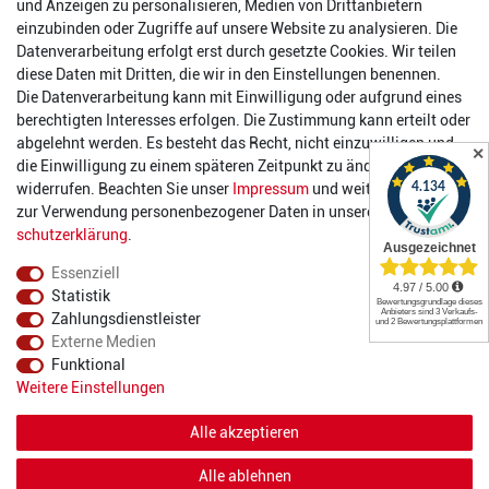
und Anzeigen zu personalisieren, Medien von Drittanbietern
0 26 63/ 9 68 69 37
einzubinden oder Zugriffe auf unsere Website zu analysieren. Die
Datenverarbeitung erfolgt erst durch gesetzte Cookies. Wir teilen
Öffnungszeiten
diese Daten mit Dritten, die wir in den Einstellungen benennen.
Die Datenverarbeitung kann mit Einwilligung oder aufgrund eines
Montag:
14:00 - 17:00 Uhr
berechtigten Interesses erfolgen. Die Zustimmung kann erteilt oder
Dienstag:
14:00 - 17:00 Uhr
abgelehnt werden. Es besteht das Recht, nicht einzuwilligen und
✕
Mittwoch:
14:00 - 17:00 Uhr
die Einwilligung zu einem späteren Zeitpunkt zu ändern oder zu
Donnerstag:
14:00 - 17:00 Uhr
widerrufen. Beachten Sie unser
Impressum
und weitere Hinweise
Freitag:
14:00 - 19:00 Uhr
zur Verwendung personenbezogener Daten in unserer
Daten­
Samstag:
10:00 - 17:00 Uhr
schutz­erklärung
.
Essenziell
Statistik
Zahlungsdienstleister
Externe Medien
Funktional
© 2022 2DIE4 Sports
Weitere Einstellungen
Alle akzeptieren
Alle ablehnen