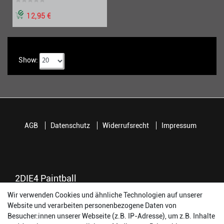
12,95 €
Show:
AGB
Datenschutz
Widerrufsrecht
Impressum
2DIE4 Paintball
Wir verwenden Cookies und ähnliche Technologien auf unserer
56457 Westerburg
Website und verarbeiten personenbezogene Daten von
Reinhold-Ferger-Straße 26
Besucher:innen unserer Webseite (z.B. IP-Adresse), um z.B. Inhalte
order@2die4-sports.com