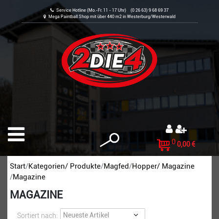
Service Hotline (Mo.-Fr. 11 - 17 Uhr) (0 26 63) 9 68 69 37
Mega Paintball Shop mit über 440 m2 in Westerburg/Westerwald
0
0,00 €
Start
Kategorien/ Produkte
Magfed
Hopper/ Magazine
Magazine
MAGAZINE
Sortiert nach: