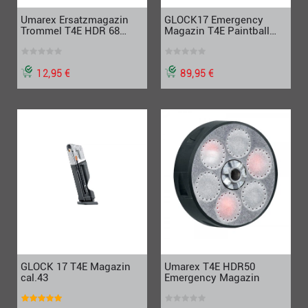
Umarex Ersatzmagazin
GLOCK17 Emergency
Trommel T4E HDR 68
Magazin T4E Paintball
Revolver, Doppelpack,
Selbstschutz , cal 0.43
Cal.68
12,95 €
89,95 €
GLOCK 17 T4E Magazin
Umarex T4E HDR50
cal.43
Emergency Magazin