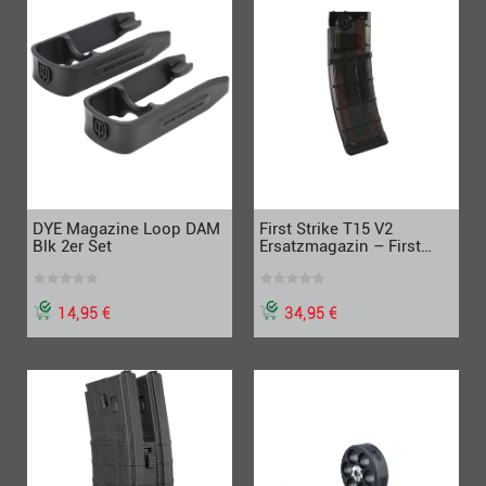
DYE Magazine Loop DAM
First Strike T15 V2
Blk 2er Set
Ersatzmagazin – First
Strike Ready (20 Schuss),
smoke
14,95 €
34,95 €