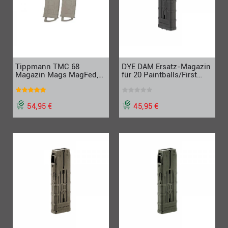
Tippmann TMC 68
DYE DAM Ersatz-Magazin
Magazin Mags MagFed,
für 20 Paintballs/First
sand tan, Doppelpack
Strike, 2er-Set, schwarz
54,95 €
45,95 €