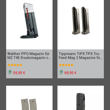
Walther PPQ Magazin für
Tippmann TiPX TPX Tru-
M2 T4E Ersatzmagazin cal
Feed Mag 2 Magazine für
0.43 GBB
7 Paintballs
59,95 €
68,95 €