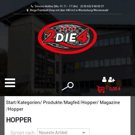
Service Hotline (Mo.-Fr. 11 - 17 Uhr) (0 26 63) 9 68 69 37
Mega Paintball Shop mit über 440 m2 in Westerburg/Westerwald
0
0,00 €
Start
Kategorien/ Produkte
Magfed
Hopper/ Magazine
Hopper
HOPPER
Sortiert nach: