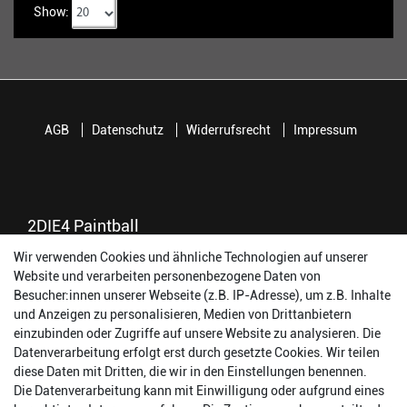
Show:
AGB
Datenschutz
Widerrufsrecht
Impressum
2DIE4 Paintball
Wir verwenden Cookies und ähnliche Technologien auf unserer
56457 Westerburg
Website und verarbeiten personenbezogene Daten von
Reinhold-Ferger-Straße 26
Besucher:innen unserer Webseite (z.B. IP-Adresse), um z.B. Inhalte
order@2die4-sports.com
und Anzeigen zu personalisieren, Medien von Drittanbietern
0 26 63/ 9 68 69 37
einzubinden oder Zugriffe auf unsere Website zu analysieren. Die
Datenverarbeitung erfolgt erst durch gesetzte Cookies. Wir teilen
Öffnungszeiten
diese Daten mit Dritten, die wir in den Einstellungen benennen.
Die Datenverarbeitung kann mit Einwilligung oder aufgrund eines
Montag:
14:00 - 17:00 Uhr