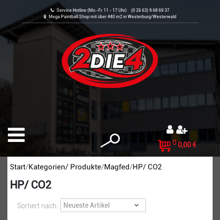
Service Hotline (Mo.-Fr. 11 - 17 Uhr) (0 26 63) 9 68 69 37
Mega Paintball Shop mit über 440 m2 in Westerburg/Westerwald
0
0,00 €
Start
Kategorien/ Produkte
Magfed
HP/ CO2
HP/ CO2
Sortiert nach: