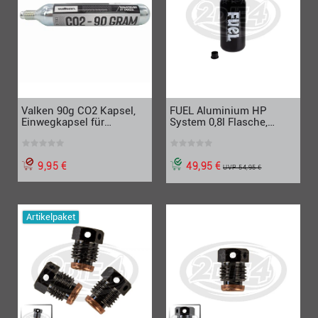
Valken 90g CO2 Kapsel,
FUEL Aluminium HP
Einwegkapsel für
System 0,8l Flasche,
Paintball, Airsoft
200bar Regulator
9,95 €
49,95 €
UVP 54,95 €
Artikelpaket