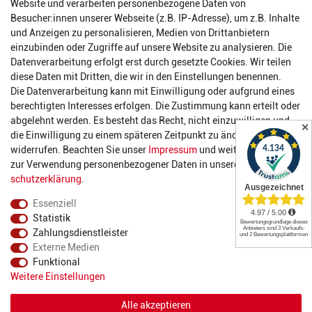
Reinhold-Ferger-Straße 26
Website und verarbeiten personenbezogene Daten von
order@2die4-sports.com
Besucher:innen unserer Webseite (z.B. IP-Adresse), um z.B. Inhalte
0 26 63/ 9 68 69 37
und Anzeigen zu personalisieren, Medien von Drittanbietern
einzubinden oder Zugriffe auf unsere Website zu analysieren. Die
Datenverarbeitung erfolgt erst durch gesetzte Cookies. Wir teilen
Öffnungszeiten
diese Daten mit Dritten, die wir in den Einstellungen benennen.
Die Datenverarbeitung kann mit Einwilligung oder aufgrund eines
Montag:
14:00 - 17:00 Uhr
berechtigten Interesses erfolgen. Die Zustimmung kann erteilt oder
Dienstag:
14:00 - 17:00 Uhr
abgelehnt werden. Es besteht das Recht, nicht einzuwilligen und
✕
Mittwoch:
14:00 - 17:00 Uhr
die Einwilligung zu einem späteren Zeitpunkt zu ändern oder zu
Donnerstag:
14:00 - 17:00 Uhr
widerrufen. Beachten Sie unser
Impressum
und weitere Hinweise
Freitag:
14:00 - 19:00 Uhr
zur Verwendung personenbezogener Daten in unserer
Daten­
Samstag:
10:00 - 17:00 Uhr
schutz­erklärung
.
Essenziell
Statistik
Zahlungsdienstleister
Externe Medien
Funktional
© 2022 2DIE4 Sports
Weitere Einstellungen
Alle akzeptieren