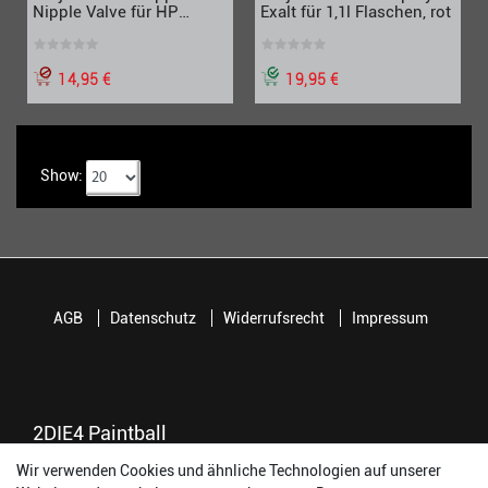
Nipple Valve für HP
Exalt für 1,1l Flaschen, rot
Regulator
14,95 €
19,95 €
Show:
AGB
Datenschutz
Widerrufsrecht
Impressum
2DIE4 Paintball
56457 Westerburg
Wir verwenden Cookies und ähnliche Technologien auf unserer