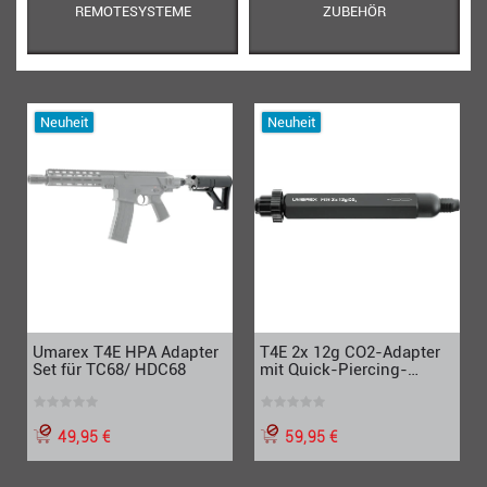
REMOTESYSTEME
ZUBEHÖR
Neuheit
Neuheit
Umarex T4E HPA Adapter
T4E 2x 12g CO2-Adapter
Set für TC68/ HDC68
mit Quick-Piercing-
System
49,95 €
59,95 €