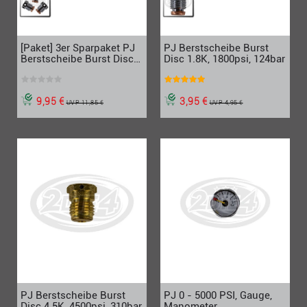
[Paket] 3er Sparpaket PJ
PJ Berstscheibe Burst
Berstscheibe Burst Disc
Disc 1.8K, 1800psi, 124bar
1.8K, 1800psi, 124bar
9,95 €
3,95 €
UVP 11,85 €
UVP 4,95 €
PJ Berstscheibe Burst
PJ 0 - 5000 PSI, Gauge,
Disc 4.5K, 4500psi, 310bar
Manometer