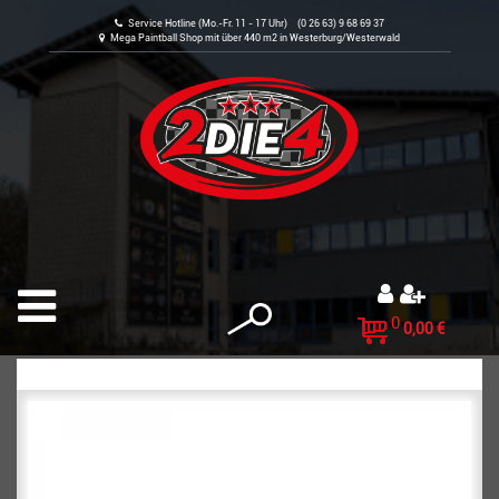
Service Hotline (Mo.-Fr. 11 - 17 Uhr) (0 26 63) 9 68 69 37
Mega Paintball Shop mit über 440 m2 in Westerburg/Westerwald
0
0,00 €