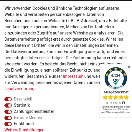
Wir verwenden Cookies und ähnliche Technologien auf unserer
56457 Westerburg
Website und verarbeiten personenbezogene Daten von
Reinhold-Ferger-Straße 26
Besucher:innen unserer Webseite (z.B. IP-Adresse), um z.B. Inhalte
order@2die4-sports.com
und Anzeigen zu personalisieren, Medien von Drittanbietern
0 26 63/ 9 68 69 37
einzubinden oder Zugriffe auf unsere Website zu analysieren. Die
Datenverarbeitung erfolgt erst durch gesetzte Cookies. Wir teilen
Öffnungszeiten
diese Daten mit Dritten, die wir in den Einstellungen benennen.
Die Datenverarbeitung kann mit Einwilligung oder aufgrund eines
Montag:
14:00 - 17:00 Uhr
berechtigten Interesses erfolgen. Die Zustimmung kann erteilt oder
Dienstag:
14:00 - 17:00 Uhr
abgelehnt werden. Es besteht das Recht, nicht einzuwilligen und
✕
Mittwoch:
14:00 - 17:00 Uhr
die Einwilligung zu einem späteren Zeitpunkt zu ändern oder zu
Donnerstag:
14:00 - 17:00 Uhr
widerrufen. Beachten Sie unser
Impressum
und weitere Hinweise
Freitag:
14:00 - 19:00 Uhr
zur Verwendung personenbezogener Daten in unserer
Daten­
Samstag:
10:00 - 17:00 Uhr
schutz­erklärung
.
Essenziell
Statistik
Zahlungsdienstleister
Externe Medien
Funktional
© 2022 2DIE4 Sports
Weitere Einstellungen