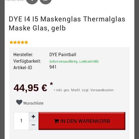
DYE I4 I5 Maskenglas Thermalglas
Maske Glas, gelb
Hersteller:
DYE Paintball
Verfügbarkeit:
Sofort versandfertig , Lieferzeit 48h
941
Artikel-ID
*
44,95 €
* inkl. ges. MwSt. zzgl.
Versandkosten
Wunschliste
IN DEN WARENKORB