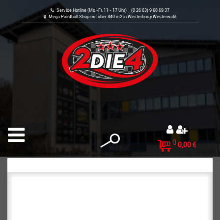
Service Hotline (Mo.-Fr. 11 - 17 Uhr) (0 26 63) 9 68 69 37
Mega Paintball Shop mit über 440 m2 in Westerburg/Westerwald
0
0,00 €