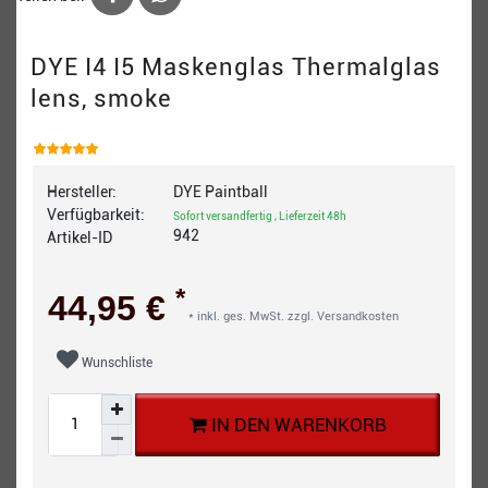
DYE I4 I5 Maskenglas Thermalglas
lens, smoke
Hersteller:
DYE Paintball
Verfügbarkeit:
Sofort versandfertig , Lieferzeit 48h
942
Artikel-ID
*
44,95 €
* inkl. ges. MwSt. zzgl.
Versandkosten
Wunschliste
IN DEN WARENKORB