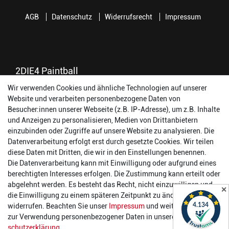
AGB
Datenschutz
Widerrufsrecht
Impressum
2DIE4 Paintball
Wir verwenden Cookies und ähnliche Technologien auf unserer
56457 Westerburg
Website und verarbeiten personenbezogene Daten von
Reinhold-Ferger-Straße 26
Besucher:innen unserer Webseite (z.B. IP-Adresse), um z.B. Inhalte
order@2die4-sports.com
und Anzeigen zu personalisieren, Medien von Drittanbietern
0 26 63/ 9 68 69 37
einzubinden oder Zugriffe auf unsere Website zu analysieren. Die
Datenverarbeitung erfolgt erst durch gesetzte Cookies. Wir teilen
Öffnungszeiten
diese Daten mit Dritten, die wir in den Einstellungen benennen.
Die Datenverarbeitung kann mit Einwilligung oder aufgrund eines
Montag:
14:00 - 17:00 Uhr
berechtigten Interesses erfolgen. Die Zustimmung kann erteilt oder
Dienstag:
14:00 - 17:00 Uhr
abgelehnt werden. Es besteht das Recht, nicht einzuwilligen und
✕
Mittwoch:
14:00 - 17:00 Uhr
die Einwilligung zu einem späteren Zeitpunkt zu ändern oder zu
Donnerstag:
14:00 - 17:00 Uhr
widerrufen. Beachten Sie unser
Impressum
und weitere Hinweise
Freitag:
14:00 - 19:00 Uhr
zur Verwendung personenbezogener Daten in unserer
Daten­
Samstag:
10:00 - 17:00 Uhr
schutz­erklärung
.