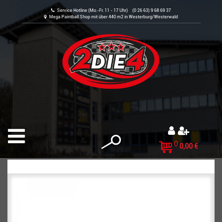
Service Hotline (Mo.-Fr. 11 - 17 Uhr) (0 26 63) 9 68 69 37
Mega Paintball Shop mit über 440 m2 in Westerburg/Westerwald
0
0,00 €