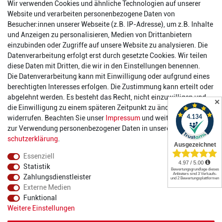
Wir verwenden Cookies und ähnliche Technologien auf unserer
56457 Westerburg
Website und verarbeiten personenbezogene Daten von
Reinhold-Ferger-Straße 26
Besucher:innen unserer Webseite (z.B. IP-Adresse), um z.B. Inhalte
order@2die4-sports.com
und Anzeigen zu personalisieren, Medien von Drittanbietern
0 26 63/ 9 68 69 37
einzubinden oder Zugriffe auf unsere Website zu analysieren. Die
Datenverarbeitung erfolgt erst durch gesetzte Cookies. Wir teilen
Öffnungszeiten
diese Daten mit Dritten, die wir in den Einstellungen benennen.
Die Datenverarbeitung kann mit Einwilligung oder aufgrund eines
Montag:
14:00 - 17:00 Uhr
berechtigten Interesses erfolgen. Die Zustimmung kann erteilt oder
Dienstag:
14:00 - 17:00 Uhr
abgelehnt werden. Es besteht das Recht, nicht einzuwilligen und
✕
Mittwoch:
14:00 - 17:00 Uhr
die Einwilligung zu einem späteren Zeitpunkt zu ändern oder zu
Donnerstag:
14:00 - 17:00 Uhr
widerrufen. Beachten Sie unser
Impressum
und weitere Hinweise
Freitag:
14:00 - 19:00 Uhr
zur Verwendung personenbezogener Daten in unserer
Daten­
Samstag:
10:00 - 17:00 Uhr
schutz­erklärung
.
Essenziell
Statistik
Zahlungsdienstleister
Externe Medien
Funktional
© 2022 2DIE4 Sports
Weitere Einstellungen