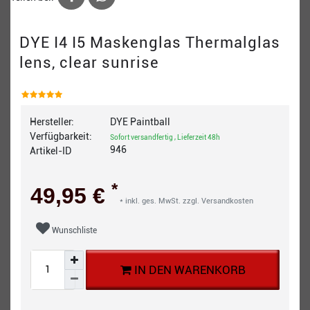
DYE I4 I5 Maskenglas Thermalglas
lens, clear sunrise
Hersteller:
DYE Paintball
Verfügbarkeit:
Sofort versandfertig , Lieferzeit 48h
946
Artikel-ID
*
49,95 €
* inkl. ges. MwSt. zzgl.
Versandkosten
Wunschliste
IN DEN WARENKORB