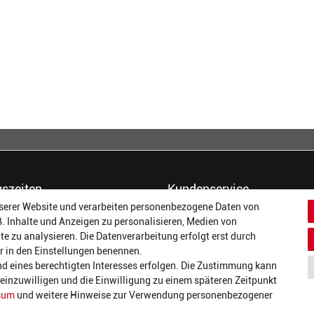
szeiten
Kundenservice
serer Website und verarbeiten personenbezogene Daten von
14:00 - 17:00 Uhr
Dein Konto
B. Inhalte und Anzeigen zu personalisieren, Medien von
14:00 - 17:00 Uhr
Häufigste Fragen (FAQ)
te zu analysieren. Die Datenverarbeitung erfolgt erst durch
:
14:00 - 17:00 Uhr
Größentabellen
wir in den Einstellungen benennen.
ag:
14:00 - 17:00 Uhr
Gutscheinbedingungen
nd eines berechtigten Interesses erfolgen. Die Zustimmung kann
14:00 - 19:00 Uhr
Kundenmeinungen
t einzuwilligen und die Einwilligung zu einem späteren Zeitpunkt
10:00 - 17:00 Uhr
Batterieverordnung
sum
und weitere Hinweise zur Verwendung personenbezogener
Versand und Zahlarten