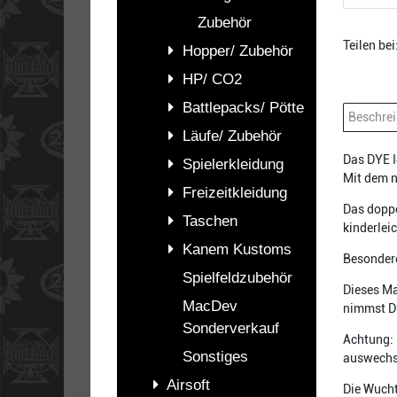
Zubehör
Teilen bei
Hopper/ Zubehör
HP/ CO2
Battlepacks/ Pötte
Beschre
Läufe/ Zubehör
Das DYE I
Spielerkleidung
Mit dem n
Freizeitkleidung
Das doppe
Taschen
kinderlei
Kanem Kustoms
Besondere
Spielfeldzubehör
Dieses Ma
MacDev
nimmst D
Sonderverkauf
Achtung: 
Sonstiges
auswechs
Airsoft
Die Wucht