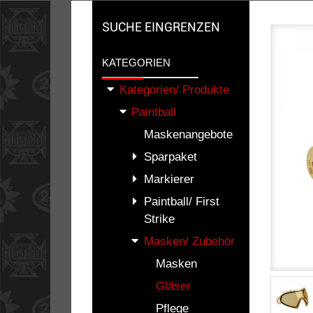
SUCHE EINGRENZEN
KATEGORIEN
Kategorien/ Produkte
Paintball
Maskenangebote
Sparpaket
Markierer
Paintball/ First
Strike
Masken/ Zubehör
Masken
Gläser
Pflege