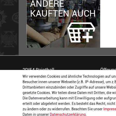
ANDERE
KAUFTEN AUCH
2DIE4 Paintball
Öffnung
Wir verwenden Cookies und ähnliche Technologien auf un
56457 Westerburg
Montag:
Besucher:innen unserer Webseite (z.B. IP-Adresse), um z.
Reinhold-Ferger-Straße 26
Dienstag:
Drittanbietern einzubinden oder Zugriffe auf unsere Websi
order@2die4-sports.com
Mittwoch
gesetzte Cookies. Wir teilen diese Daten mit Dritten, die 
0 26 63/ 9 68 69 37
Donnerst
Die Datenverarbeitung kann mit Einwilligung oder aufgru
Freitag:
erteilt oder abgelehnt werden. Es besteht das Recht, nich
Samstag:
zu ändern oder zu widerrufen. Beachten Sie unser
Impres
Daten in unserer
Daten­schutz­erklärung
.