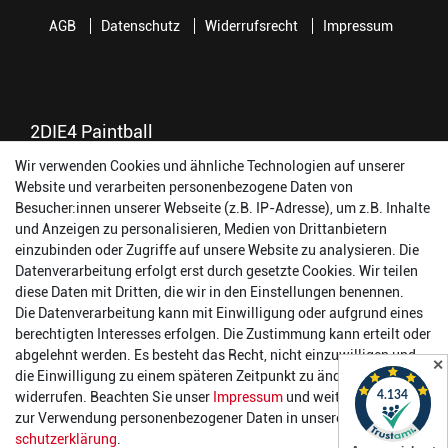
AGB
Datenschutz
Widerrufsrecht
Impressum
2DIE4 Paintball
Wir verwenden Cookies und ähnliche Technologien auf unserer
56457 Westerburg
Website und verarbeiten personenbezogene Daten von
Reinhold-Ferger-Straße 26
Besucher:innen unserer Webseite (z.B. IP-Adresse), um z.B. Inhalte
order@2die4-sports.com
und Anzeigen zu personalisieren, Medien von Drittanbietern
0 26 63/ 9 68 69 37
einzubinden oder Zugriffe auf unsere Website zu analysieren. Die
Datenverarbeitung erfolgt erst durch gesetzte Cookies. Wir teilen
Öffnungszeiten
diese Daten mit Dritten, die wir in den Einstellungen benennen.
Die Datenverarbeitung kann mit Einwilligung oder aufgrund eines
Montag:
14:00 - 17:00 Uhr
berechtigten Interesses erfolgen. Die Zustimmung kann erteilt oder
Dienstag:
14:00 - 17:00 Uhr
abgelehnt werden. Es besteht das Recht, nicht einzuwilligen und
✕
Mittwoch:
14:00 - 17:00 Uhr
die Einwilligung zu einem späteren Zeitpunkt zu ändern oder zu
Donnerstag:
14:00 - 17:00 Uhr
widerrufen. Beachten Sie unser
Impressum
und weitere Hinweise
Freitag:
14:00 - 19:00 Uhr
zur Verwendung personenbezogener Daten in unserer
Daten­
Samstag:
10:00 - 17:00 Uhr
schutz­erklärung
.