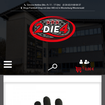
Service Hotline (Mo.-Fr. 11 - 17 Uhr) (0 26 63) 9 68 69 37
Mega Paintball Shop mit über 440 m2 in Westerburg/Westerwald
0
0,00 €