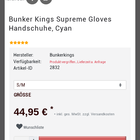
Bunker Kings Supreme Gloves
Handschuhe, Cyan
Hersteller:
Bunkerkings
Verfügbarkeit:
Produkt vergriffen , Lieferzeit a. Anfrage
2832
Artikel-ID
GRÖSSE
*
44,95 €
* inkl. ges. MwSt. zzgl.
Versandkosten
Wunschliste