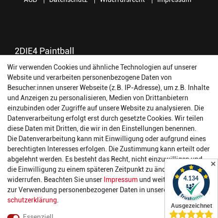
2DIE4 Paintball
Wir verwenden Cookies und ähnliche Technologien auf unserer
56457 Westerburg
Website und verarbeiten personenbezogene Daten von
Reinhold-Ferger-Straße 26
Besucher:innen unserer Webseite (z.B. IP-Adresse), um z.B. Inhalte
order@2die4-sports.com
und Anzeigen zu personalisieren, Medien von Drittanbietern
0 26 63/ 9 68 69 37
einzubinden oder Zugriffe auf unsere Website zu analysieren. Die
Datenverarbeitung erfolgt erst durch gesetzte Cookies. Wir teilen
Öffnungszeiten
diese Daten mit Dritten, die wir in den Einstellungen benennen.
Die Datenverarbeitung kann mit Einwilligung oder aufgrund eines
Montag:
14:00 - 17:00 Uhr
berechtigten Interesses erfolgen. Die Zustimmung kann erteilt oder
Dienstag:
14:00 - 17:00 Uhr
abgelehnt werden. Es besteht das Recht, nicht einzuwilligen und
✕
Mittwoch:
14:00 - 17:00 Uhr
die Einwilligung zu einem späteren Zeitpunkt zu ändern oder zu
Donnerstag:
14:00 - 17:00 Uhr
widerrufen. Beachten Sie unser
Impressum
und weitere Hinweise
Freitag:
14:00 - 19:00 Uhr
zur Verwendung personenbezogener Daten in unserer
Daten­
Samstag:
10:00 - 17:00 Uhr
schutz­erklärung
.
Essenziell