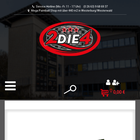
Service Hotline (Mo.-Fr. 11 - 17 Uhr) (0 26 63) 9 68 69 37
Mega Paintball Shop mit über 440 m2 in Westerburg/Westerwald
0
0,00 €