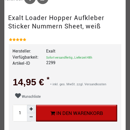
Exalt Loader Hopper Aufkleber
Sticker Nummern Sheet, weiß
Hersteller:
Exalt
Verfügbarkeit:
Sofort versandfertig , Lieferzeit 48h
2299
Artikel-ID
*
14,95 €
* inkl. ges. MwSt. zzgl.
Versandkosten
Wunschliste
IN DEN WARENKORB