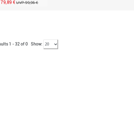
79,89 €
UVP 99,95 €
ults 1 - 32 of
0
Show: