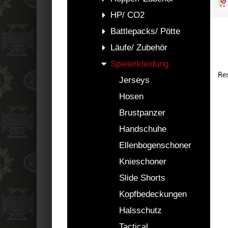
HP/ CO2
Battlepacks/ Pötte
Läufe/ Zubehör
Spielerkleidung
Res
Jerseys
Hosen
Brustpanzer
Handschuhe
Ellenbogenschoner
Knieschoner
Slide Shorts
Kopfbedeckungen
Halsschutz
Tactical