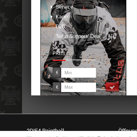
Service
Kanem
B2B
Team Support/ Deal
PREIS
€
€
2DIE4 Paintball
Öffnung