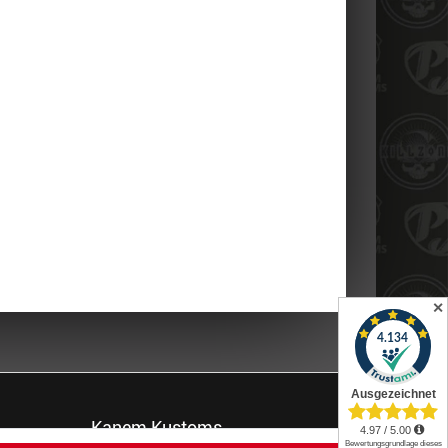
✕
Kanem Kustoms