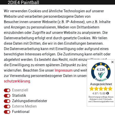
2DIE4 Paintball
Wir verwenden Cookies und ähnliche Technologien auf unserer
56457 Westerburg
Website und verarbeiten personenbezogene Daten von
Reinhold-Ferger-Straße 26
Besucher:innen unserer Webseite (z.B. IP-Adresse), um z.B. Inhalte
order@2die4-sports.com
und Anzeigen zu personalisieren, Medien von Drittanbietern
0 26 63/ 9 68 69 37
einzubinden oder Zugriffe auf unsere Website zu analysieren. Die
Datenverarbeitung erfolgt erst durch gesetzte Cookies. Wir teilen
Öffnungszeiten
diese Daten mit Dritten, die wir in den Einstellungen benennen.
Die Datenverarbeitung kann mit Einwilligung oder aufgrund eines
Montag:
14:00 - 17:00 Uhr
berechtigten Interesses erfolgen. Die Zustimmung kann erteilt oder
Dienstag:
14:00 - 17:00 Uhr
abgelehnt werden. Es besteht das Recht, nicht einzuwilligen und
✕
Mittwoch:
14:00 - 17:00 Uhr
die Einwilligung zu einem späteren Zeitpunkt zu ändern oder zu
Donnerstag:
14:00 - 17:00 Uhr
widerrufen. Beachten Sie unser
Impressum
und weitere Hinweise
Freitag:
14:00 - 19:00 Uhr
zur Verwendung personenbezogener Daten in unserer
Daten­
Samstag:
10:00 - 17:00 Uhr
schutz­erklärung
.
Essenziell
Statistik
Zahlungsdienstleister
Externe Medien
Funktional
© 2022 2DIE4 Sports