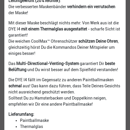
Leichtgewicht (20% leichter)
.
Die verbesserten Maskenbänder
verhindern ein verrutschen
der Maske!
Mit dieser Maske beschlägt nichts mehr: Von Werk aus ist die
DYE I4
mit einem Thermalglas ausgestattet
- scharfe Sicht ist
garantiert!
Die weichen CoolMax™​ Ohrenschützer
schützen Deine Ohren
,
gleichzeitig hörst Du die Kommandos Deiner Mitspieler um
einiges besser!
Das
Multi-Directional-Venting-System
garantiert Dir
beste
Belüftung
und Du wirst besser auf dem Spielfeld verstanden!
Die DYE I4 fällt im Gegensatz zu anderen Paintballmasken
schmal
aus! Das kann dazu führen, dass Teile Deines Gesichts
nicht ausreichend geschützt werden.
Solltest Du zu Hamsterbacken und Doppelkinn neigen,
empfehlen wir Dir eine andere Paintballmaske!
Lieferumfang:
Paintballmaske
Thermalglas