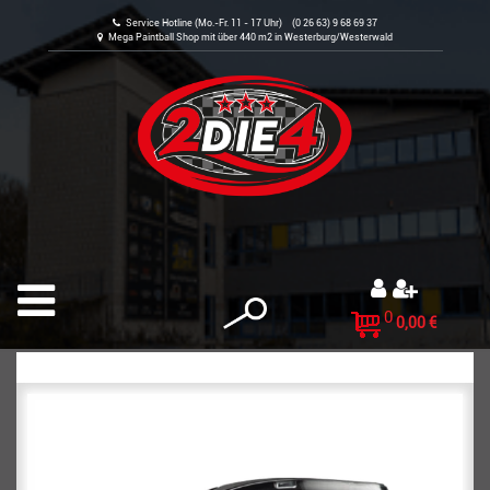
Service Hotline (Mo.-Fr. 11 - 17 Uhr) (0 26 63) 9 68 69 37
Mega Paintball Shop mit über 440 m2 in Westerburg/Westerwald
0
0,00 €