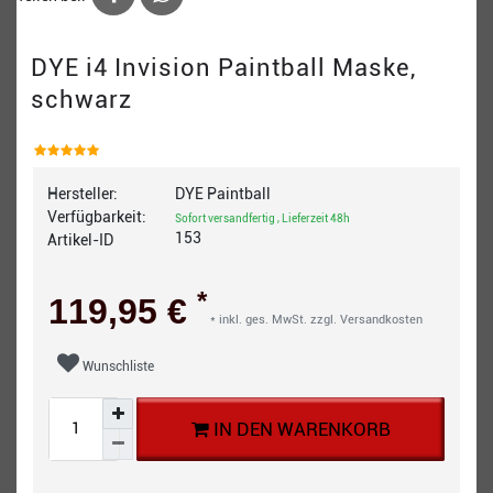
DYE i4 Invision Paintball Maske,
schwarz
Hersteller:
DYE Paintball
Verfügbarkeit:
Sofort versandfertig , Lieferzeit 48h
153
Artikel-ID
*
119,95 €
* inkl. ges. MwSt. zzgl.
Versandkosten
Wunschliste
IN DEN WARENKORB