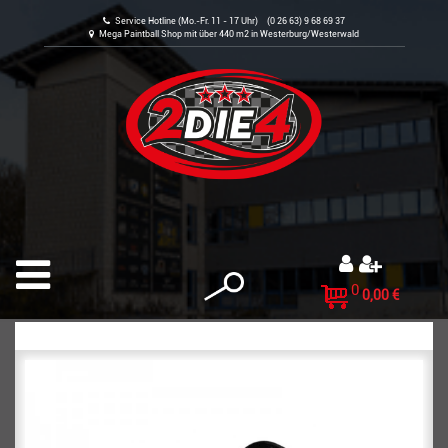
Service Hotline (Mo.-Fr. 11 - 17 Uhr) (0 26 63) 9 68 69 37
Mega Paintball Shop mit über 440 m2 in Westerburg/Westerwald
0
0,00 €