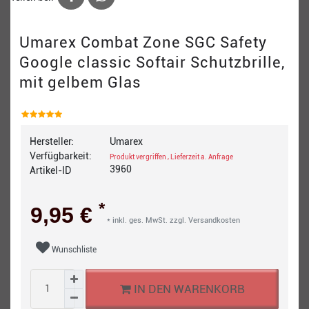
Umarex Combat Zone SGC Safety
Google classic Softair Schutzbrille,
mit gelbem Glas
Hersteller:
Umarex
Verfügbarkeit:
Produkt vergriffen , Lieferzeit a. Anfrage
3960
Artikel-ID
*
9,95 €
* inkl. ges. MwSt. zzgl.
Versandkosten
Wunschliste
IN DEN WARENKORB