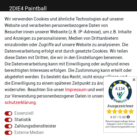
2DIE4 Paintball
Wir verwenden Cookies und ähnliche Technologien auf unserer
56457 Westerburg
Website und verarbeiten personenbezogene Daten von
Reinhold-Ferger-Straße 26
Besucher:innen unserer Webseite (z.B. IP-Adresse), um z.B. Inhalte
order@2die4-sports.com
und Anzeigen zu personalisieren, Medien von Drittanbietern
0 26 63/ 9 68 69 37
einzubinden oder Zugriffe auf unsere Website zu analysieren. Die
Datenverarbeitung erfolgt erst durch gesetzte Cookies. Wir teilen
Öffnungszeiten
diese Daten mit Dritten, die wir in den Einstellungen benennen.
Die Datenverarbeitung kann mit Einwilligung oder aufgrund eines
Montag:
14:00 - 17:00 Uhr
berechtigten Interesses erfolgen. Die Zustimmung kann erteilt oder
Dienstag:
14:00 - 17:00 Uhr
abgelehnt werden. Es besteht das Recht, nicht einzuwilligen und
✕
Mittwoch:
14:00 - 17:00 Uhr
die Einwilligung zu einem späteren Zeitpunkt zu ändern oder zu
Donnerstag:
14:00 - 17:00 Uhr
widerrufen. Beachten Sie unser
Impressum
und weitere Hinweise
Freitag:
14:00 - 19:00 Uhr
zur Verwendung personenbezogener Daten in unserer
Daten­
Samstag:
10:00 - 17:00 Uhr
schutz­erklärung
.
Essenziell
Statistik
Zahlungsdienstleister
Externe Medien