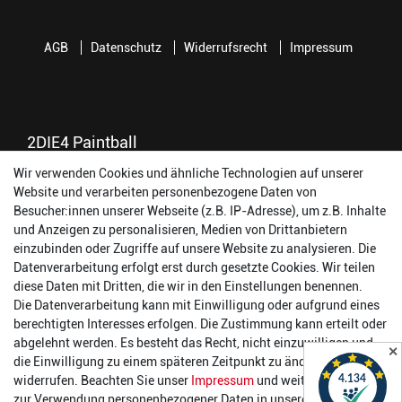
AGB
Datenschutz
Widerrufsrecht
Impressum
2DIE4 Paintball
Wir verwenden Cookies und ähnliche Technologien auf unserer
56457 Westerburg
Website und verarbeiten personenbezogene Daten von
Reinhold-Ferger-Straße 26
Besucher:innen unserer Webseite (z.B. IP-Adresse), um z.B. Inhalte
order@2die4-sports.com
und Anzeigen zu personalisieren, Medien von Drittanbietern
0 26 63/ 9 68 69 37
einzubinden oder Zugriffe auf unsere Website zu analysieren. Die
Datenverarbeitung erfolgt erst durch gesetzte Cookies. Wir teilen
Öffnungszeiten
diese Daten mit Dritten, die wir in den Einstellungen benennen.
Die Datenverarbeitung kann mit Einwilligung oder aufgrund eines
Montag:
14:00 - 17:00 Uhr
berechtigten Interesses erfolgen. Die Zustimmung kann erteilt oder
Dienstag:
14:00 - 17:00 Uhr
abgelehnt werden. Es besteht das Recht, nicht einzuwilligen und
✕
Mittwoch:
14:00 - 17:00 Uhr
die Einwilligung zu einem späteren Zeitpunkt zu ändern oder zu
Donnerstag:
14:00 - 17:00 Uhr
widerrufen. Beachten Sie unser
Impressum
und weitere Hinweise
Freitag:
14:00 - 19:00 Uhr
zur Verwendung personenbezogener Daten in unserer
Daten­