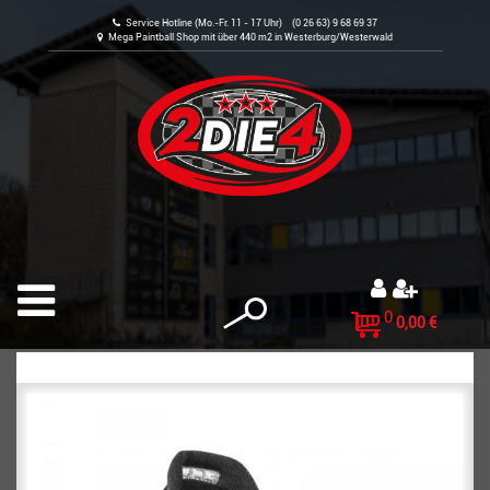
Service Hotline (Mo.-Fr. 11 - 17 Uhr) (0 26 63) 9 68 69 37
Mega Paintball Shop mit über 440 m2 in Westerburg/Westerwald
0
0,00 €