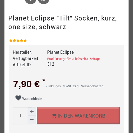
Planet Eclipse "Tilt" Socken, kurz,
one size, schwarz
Hersteller:
Planet Eclipse
Verfügbarkeit:
Produkt vergriffen , Lieferzeit a. Anfrage
312
Artikel-ID
*
7,90 €
* inkl. ges. MwSt. zzgl.
Versandkosten
Wunschliste
IN DEN WARENKORB