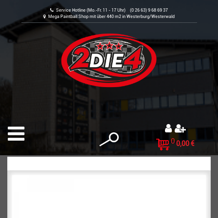
Service Hotline (Mo.-Fr. 11 - 17 Uhr) (0 26 63) 9 68 69 37
Mega Paintball Shop mit über 440 m2 in Westerburg/Westerwald
0
0,00 €