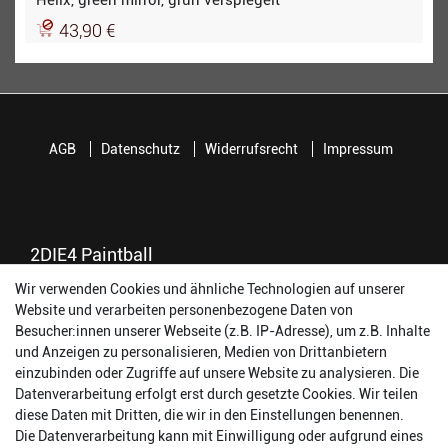
Helix, green mirror, grün verspiegelt
43,90 €
AGB
Datenschutz
Widerrufsrecht
Impressum
2DIE4 Paintball
Wir verwenden Cookies und ähnliche Technologien auf unserer
56457 Westerburg
Website und verarbeiten personenbezogene Daten von
Reinhold-Ferger-Straße 26
Besucher:innen unserer Webseite (z.B. IP-Adresse), um z.B. Inhalte
order@2die4-sports.com
und Anzeigen zu personalisieren, Medien von Drittanbietern
0 26 63/ 9 68 69 37
einzubinden oder Zugriffe auf unsere Website zu analysieren. Die
Datenverarbeitung erfolgt erst durch gesetzte Cookies. Wir teilen
Öffnungszeiten
diese Daten mit Dritten, die wir in den Einstellungen benennen.
Die Datenverarbeitung kann mit Einwilligung oder aufgrund eines
Montag:
14:00 - 17:00 Uhr