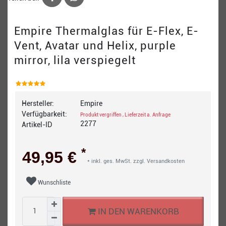
Empire Thermalglas für E-Flex, E-
Vent, Avatar und Helix, purple
mirror, lila verspiegelt
Hersteller:
Empire
Verfügbarkeit:
Produkt vergriffen , Lieferzeit a. Anfrage
2277
Artikel-ID
*
49,95 €
* inkl. ges. MwSt. zzgl.
Versandkosten
Wunschliste
IN DEN WARENKORB