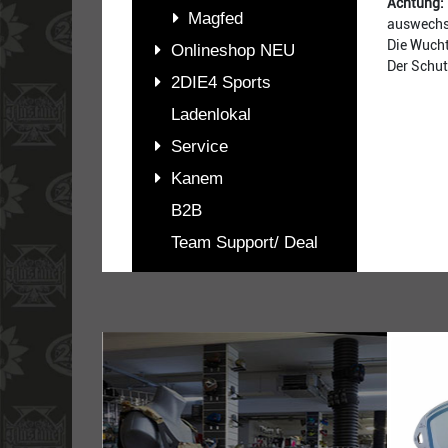
Achtung:
Magfed
auswechs
Die Wucht
Onlineshop NEU
Der Schut
2DIE4 Sports
Ladenlokal
Service
Kanem
B2B
Team Support/ Deal
PASSENDES
ZUBEHÖR