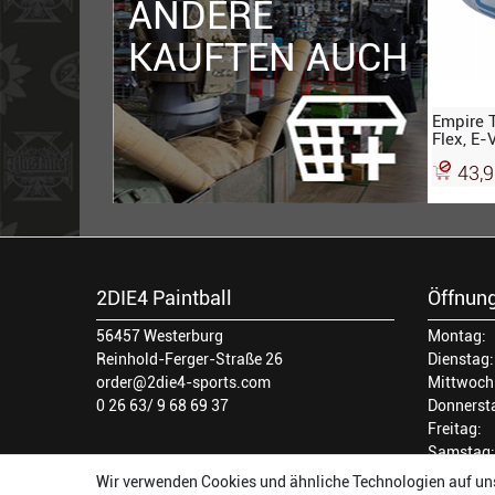
ANDERE
KAUFTEN AUCH
Empire T
Flex, E-
Helix, b
43,9
verspieg
2DIE4 Paintball
Öffnung
56457 Westerburg
Montag:
Reinhold-Ferger-Straße 26
Dienstag:
order@2die4-sports.com
Mittwoch
0 26 63/ 9 68 69 37
Donnerst
Freitag:
Samstag:
Wir verwenden Cookies und ähnliche Technologien auf un