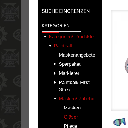
SUCHE EINGRENZEN
KATEGORIEN
Kategorien/ Produkte
Paintball
Maskenangebote
Sparpaket
Markierer
Paintball/ First
Strike
Masken/ Zubehör
Masken
Gläser
Pflege