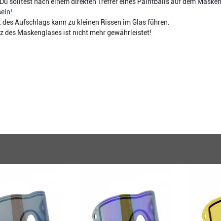
Du solltest nach einem direkten Treffer eines Paintballs auf dem Masken
eln!
 des Aufschlags kann zu kleinen Rissen im Glas führen.
z des Maskenglases ist nicht mehr gewährleistet!