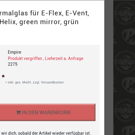
malglas für E-Flex, E-Vent,
Helix, green mirror, grün
Empire
Produkt vergriffen , Lieferzeit a. Anfrage
2275
*
€
* inkl. ges. MwSt. zzgl.
Versandkosten
IN DEN WARENKORB
wir dich, sobald der Artikel wieder verfügbar ist.