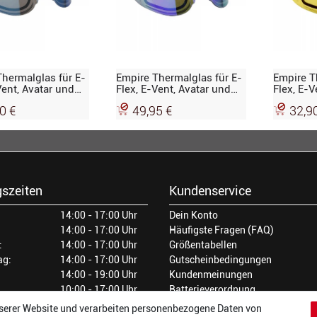
hermalglas für E-
Empire Thermalglas für E-
Empire T
Vent, Avatar und
Flex, E-Vent, Avatar und
Flex, E-V
lue mirror, blau
Helix, purple mirror, lila
Helix, ge
0 €
49,95 €
32,9
elt
verspiegelt
szeiten
Kundenservice
14:00 - 17:00 Uhr
Dein Konto
14:00 - 17:00 Uhr
Häufigste Fragen (FAQ)
:
14:00 - 17:00 Uhr
Größentabellen
ag:
14:00 - 17:00 Uhr
Gutscheinbedingungen
14:00 - 19:00 Uhr
Kundenmeinungen
10:00 - 17:00 Uhr
Batterieverordnung
Versand und Zahlarten
serer Website und verarbeiten personenbezogene Daten von