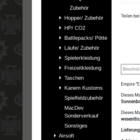
Zubehör
Teilen bei
Hopper/ Zubehör
HP/ CO2
Battlepacks/ Pötte
Läufe/ Zubehör
Spielerkleidung
Freizeitkleidung
Beschre
Taschen
Empire "E
Kanem Kustoms
Dieses Ma
Spielfeldzubehör
Sonnenbri
MacDev
Dieses Ma
Sonderverkauf
wesentlic
Sonstiges
Lieferung
Airsoft