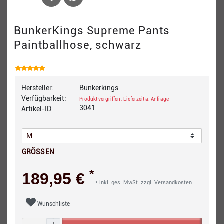
BunkerKings Supreme Pants
Paintballhose, schwarz
Hersteller:
Bunkerkings
Verfügbarkeit:
Produkt vergriffen , Lieferzeit a. Anfrage
3041
Artikel-ID
GRÖSSEN
*
189,95 €
* inkl. ges. MwSt. zzgl.
Versandkosten
Wunschliste