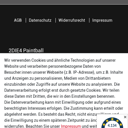
AGB
Datenschutz
Widerrufsrecht
Impressum
2DIE4 Paintball
Wir verwenden Cookies und ähnliche Technologien auf unserer
56457 Westerburg
Website und verarbeiten personenbezogene Daten von
Reinhold-Ferger-Straße 26
Besucher:innen unserer Webseite (z.B. IP-Adresse), um z.B. Inhalte
order@2die4-sports.com
und Anzeigen zu personalisieren, Medien von Drittanbietern
0 26 63/ 9 68 69 37
einzubinden oder Zugriffe auf unsere Website zu analysieren. Die
Datenverarbeitung erfolgt erst durch gesetzte Cookies. Wir teilen
Öffnungszeiten
diese Daten mit Dritten, die wir in den Einstellungen benennen.
Die Datenverarbeitung kann mit Einwilligung oder aufgrund eines
Montag:
14:00 - 17:00 Uhr
berechtigten Interesses erfolgen. Die Zustimmung kann erteilt oder
Dienstag:
14:00 - 17:00 Uhr
abgelehnt werden. Es besteht das Recht, nicht einzuwilligen und
✕
Mittwoch:
14:00 - 17:00 Uhr
die Einwilligung zu einem späteren Zeitpunkt zu ändern oder zu
Donnerstag:
14:00 - 17:00 Uhr
widerrufen. Beachten Sie unser
Impressum
und weitere Hinweise