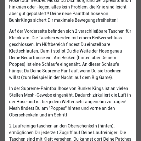
Hose total flexibel. Musst Du Dich aufgrund der Spielsituation
hinknien oder -legen, alles kein Problem, die Knie sind leicht
aber gut gepolstert!! Deine neue Paintballhose von
BunkrKings sichert Dir maximale Bewegungsfreiheiten!
Auf der Vorderseite befinden sich 2 verschließbare Taschen für
Kleinkram. Die Taschen werden mit einem Reißverschluss
geschlossen. Im Hüftbereich findest Du einstellbare
Klettschlaufen. Damit stellst Du die Weite der Hose genau
Deine Bedürfnisse ein. Am Becken (hinten über Deinem
Poppes) ist eine Schlaufe eingenäht. An dieser Schlaufe
hängst Du Deine Supreme Pant auf, wenn Du sie trocknen
willst (zum Beispiel in der Nacht, auf dem Big Game).
In der Supreme-Paintballhose von Bunker Kings ist an vielen
Stellen Mesh-Gewebe eingenäht. Dadurch zirkuliert die Luft in
der Hose und ist bei jedem Wetter sehr angenehm zu tragen!
Mesh findest Du am "Poppes" hinten und vorne an den
Oberschenkeln und im Schritt.
2 Laufreinigertaschen an den Oberschenkeln (hinten),
ermöglichen Dir jederzeit Zugriff auf Deine Laufreiniger! Die
Taschen sind mit Klett versehen, Du kannst dort Deine Patches