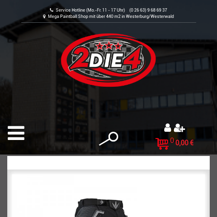
Service Hotline (Mo.-Fr. 11 - 17 Uhr) (0 26 63) 9 68 69 37
Mega Paintball Shop mit über 440 m2 in Westerburg/Westerwald
0
0,00 €