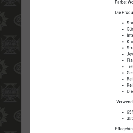
Farbe: W
Die Produ
Sta
Gür
Int
Kni
Str
Jew
Fla
Tie
Ge
Rei
Rei
Die
Verwende
65%
35
Pflegehin