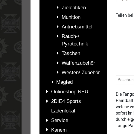
Zieloptiken
Teilen bei
Munition
Antriebsmittel
Rauch-/
Pyrotechnik
Taschen
Waffenzubehör
Westen/ Zubehör
Beschre
Magfed
Onlineshop NEU
Die Tango
Paintball
2DIE4 Sports
welche vo
Ladenlokal
sofort kn
durch eig
Service
Tango Pai
Kanem