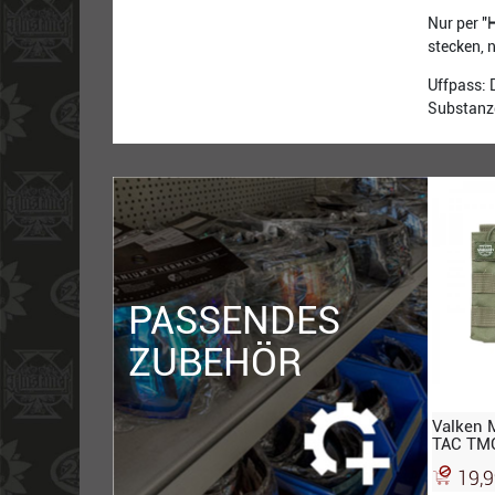
Nur per "
stecken, 
Uffpass: 
Substanz
PASSENDES
ZUBEHÖR
Valken 
TAC TMC
Doppel-
19,9