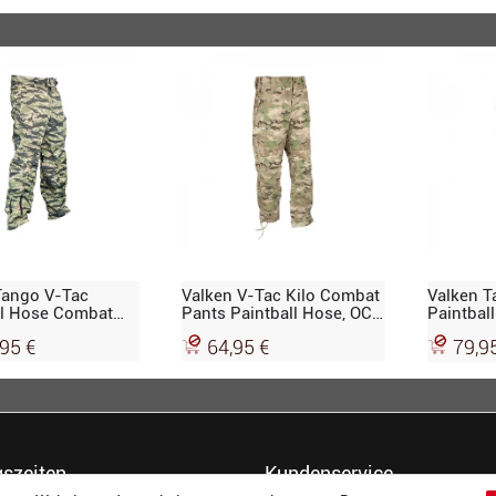
Tango V-Tac
Valken V-Tac Kilo Combat
Valken T
ll Hose Combat
Pants Paintball Hose, OCP
Paintbal
ger Stripe
V-Cam
Pant, V
95 €
64,95 €
79,9
szeiten
Kundenservice