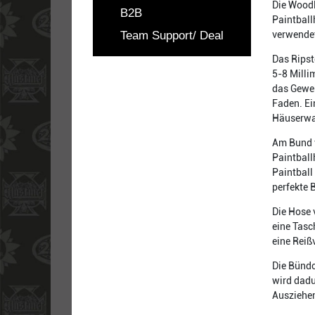
Die Woodl
B2B
Paintball
Team Support/ Deal
verwendet
Das Ripst
5-8 Milli
das Geweb
Faden. Ei
Häuserwan
Am Bund v
Paintball
Paintball
perfekte 
Die Hose 
eine Tasc
eine Reiß
Die Bündc
wird dadu
Ausziehen