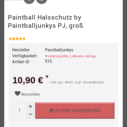
Paintball Halsschutz by
Paintballjunkys PJ, groß
Hersteller:
Paintballjunkys
Verfügbarkeit:
Produkt vergriffen , Lieferzeit a. Anfrage
515
Artikel-ID
*
10,90 €
* inkl. ges. MwSt. zzgl.
Versandkosten
Wunschliste
IN DEN WARENKORB