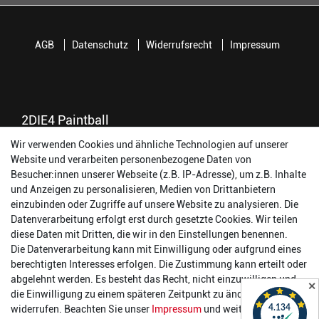
AGB
Datenschutz
Widerrufsrecht
Impressum
2DIE4 Paintball
Wir verwenden Cookies und ähnliche Technologien auf unserer
56457 Westerburg
Website und verarbeiten personenbezogene Daten von
Reinhold-Ferger-Straße 26
Besucher:innen unserer Webseite (z.B. IP-Adresse), um z.B. Inhalte
order@2die4-sports.com
und Anzeigen zu personalisieren, Medien von Drittanbietern
0 26 63/ 9 68 69 37
einzubinden oder Zugriffe auf unsere Website zu analysieren. Die
Datenverarbeitung erfolgt erst durch gesetzte Cookies. Wir teilen
Öffnungszeiten
diese Daten mit Dritten, die wir in den Einstellungen benennen.
Die Datenverarbeitung kann mit Einwilligung oder aufgrund eines
Montag:
14:00 - 17:00 Uhr
berechtigten Interesses erfolgen. Die Zustimmung kann erteilt oder
Dienstag:
14:00 - 17:00 Uhr
abgelehnt werden. Es besteht das Recht, nicht einzuwilligen und
✕
Mittwoch:
14:00 - 17:00 Uhr
die Einwilligung zu einem späteren Zeitpunkt zu ändern oder zu
Donnerstag:
14:00 - 17:00 Uhr
widerrufen. Beachten Sie unser
Impressum
und weitere Hinweise
Freitag:
14:00 - 19:00 Uhr