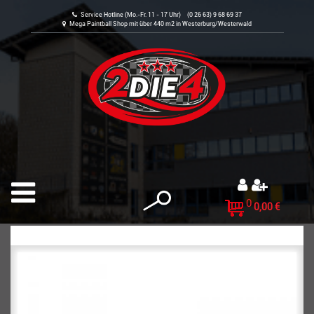
Service Hotline (Mo.-Fr. 11 - 17 Uhr) (0 26 63) 9 68 69 37
Mega Paintball Shop mit über 440 m2 in Westerburg/Westerwald
0
0,00 €