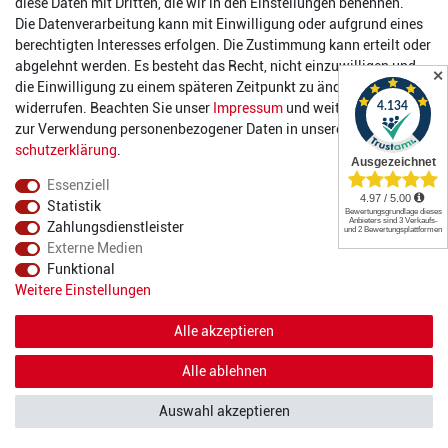
Öffnungszeiten
diese Daten mit Dritten, die wir in den Einstellungen benennen.
Die Datenverarbeitung kann mit Einwilligung oder aufgrund eines
Montag:
14:00 - 17:00 Uhr
berechtigten Interesses erfolgen. Die Zustimmung kann erteilt oder
Dienstag:
14:00 - 17:00 Uhr
abgelehnt werden. Es besteht das Recht, nicht einzuwilligen und
✕
Mittwoch:
14:00 - 17:00 Uhr
die Einwilligung zu einem späteren Zeitpunkt zu ändern oder zu
Donnerstag:
14:00 - 17:00 Uhr
widerrufen. Beachten Sie unser
Impressum
und weitere Hinweise
Freitag:
14:00 - 19:00 Uhr
zur Verwendung personenbezogener Daten in unserer
Daten­
Samstag:
10:00 - 17:00 Uhr
schutz­erklärung
.
Essenziell
Statistik
Zahlungsdienstleister
Externe Medien
Funktional
© 2022 2DIE4 Sports
Weitere Einstellungen
Alle akzeptieren
Alle ablehnen
Auswahl akzeptieren