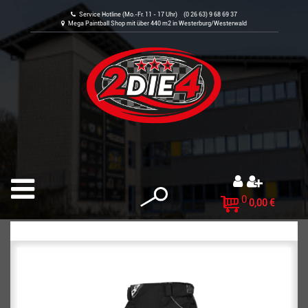
Service Hotline (Mo.-Fr. 11 - 17 Uhr) (0 26 63) 9 68 69 37
Mega Paintball Shop mit über 440 m2 in Westerburg/Westerwald
0
0,00 €