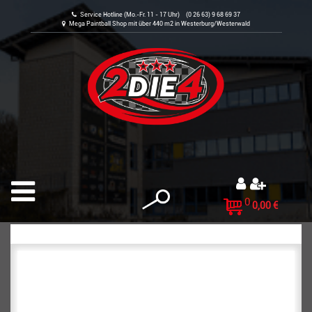
Service Hotline (Mo.-Fr. 11 - 17 Uhr) (0 26 63) 9 68 69 37
Mega Paintball Shop mit über 440 m2 in Westerburg/Westerwald
0
0,00 €