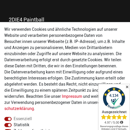
2DIE4 Paintball
Wir verwenden Cookies und ähnliche Technologien auf unserer
56457 Westerburg
Website und verarbeiten personenbezogene Daten von
Reinhold-Ferger-Straße 26
Besucher:innen unserer Webseite (z.B. IP-Adresse), um z.B. Inhalte
order@2die4-sports.com
und Anzeigen zu personalisieren, Medien von Drittanbietern
0 26 63/ 9 68 69 37
einzubinden oder Zugriffe auf unsere Website zu analysieren. Die
Datenverarbeitung erfolgt erst durch gesetzte Cookies. Wir teilen
Öffnungszeiten
diese Daten mit Dritten, die wir in den Einstellungen benennen.
Die Datenverarbeitung kann mit Einwilligung oder aufgrund eines
Montag:
14:00 - 17:00 Uhr
berechtigten Interesses erfolgen. Die Zustimmung kann erteilt oder
Dienstag:
14:00 - 17:00 Uhr
abgelehnt werden. Es besteht das Recht, nicht einzuwilligen und
✕
Mittwoch:
14:00 - 17:00 Uhr
die Einwilligung zu einem späteren Zeitpunkt zu ändern oder zu
Donnerstag:
14:00 - 17:00 Uhr
widerrufen. Beachten Sie unser
Impressum
und weitere Hinweise
Freitag:
14:00 - 19:00 Uhr
zur Verwendung personenbezogener Daten in unserer
Daten­
Samstag:
10:00 - 17:00 Uhr
schutz­erklärung
.
Essenziell
Statistik