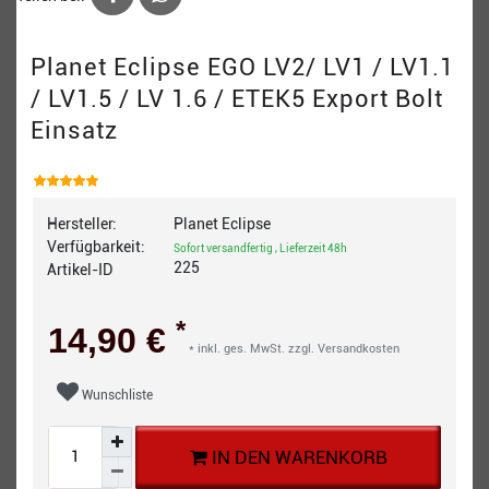
Planet Eclipse EGO LV2/ LV1 / LV1.1
/ LV1.5 / LV 1.6 / ETEK5 Export Bolt
Einsatz
Hersteller:
Planet Eclipse
Verfügbarkeit:
Sofort versandfertig , Lieferzeit 48h
225
Artikel-ID
*
14,90 €
* inkl. ges. MwSt. zzgl.
Versandkosten
Wunschliste
IN DEN WARENKORB