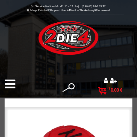
Service Hotline (Mo.-Fr. 11 - 17 Uhr) (0 26 63) 9 68 69 37
Mega Paintball Shop mit über 440 m2 in Westerburg/Westerwald
0
0,00 €