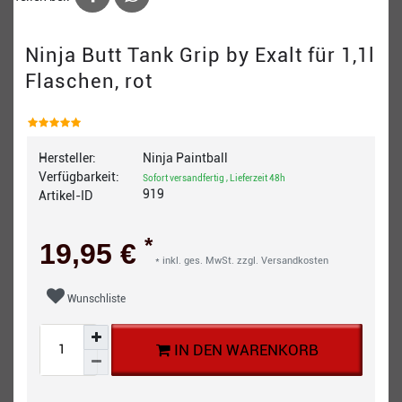
Ninja Butt Tank Grip by Exalt für 1,1l
Flaschen, rot
Hersteller:
Ninja Paintball
Verfügbarkeit:
Sofort versandfertig , Lieferzeit 48h
919
Artikel-ID
*
19,95 €
* inkl. ges. MwSt. zzgl.
Versandkosten
Wunschliste
IN DEN WARENKORB