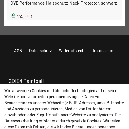
DYE Performance Halsschutz Neck Protector, schwarz
24,95 €
AGB
Datenschutz
Widerrufsrecht
Impressum
2DIE4 Paintball
Wir verwenden Cookies und ähnliche Technologien auf unserer
56457 Westerburg
Website und verarbeiten personenbezogene Daten von
Reinhold-Ferger-Straße 26
Besucher:innen unserer Webseite (z.B. IP-Adresse), um z.B. Inhalte
order@2die4-sports.com
und Anzeigen zu personalisieren, Medien von Drittanbietern
0 26 63/ 9 68 69 37
einzubinden oder Zugriffe auf unsere Website zu analysieren. Die
Datenverarbeitung erfolgt erst durch gesetzte Cookies. Wir teilen
Öffnungszeiten
diese Daten mit Dritten, die wir in den Einstellungen benennen.