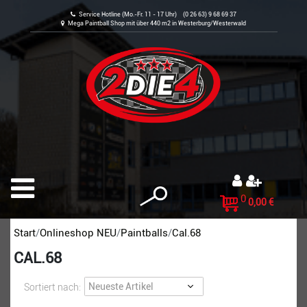
Service Hotline (Mo.-Fr. 11 - 17 Uhr) (0 26 63) 9 68 69 37
Mega Paintball Shop mit über 440 m2 in Westerburg/Westerwald
0
0,00 €
Start
Onlineshop NEU
Paintballs
Cal.68
CAL.68
Sortiert nach: