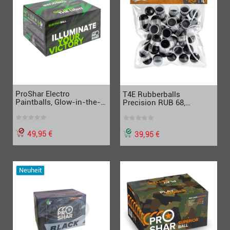
ProShar Electro
T4E Rubberballs
Paintballs, Glow-in-the-
Precision RUB 68,
Dark, 2000 Stück, Cal. 68
Precisionballs, Cal.68, 50
Stück
49,95 €
39,95 €
Neuheit