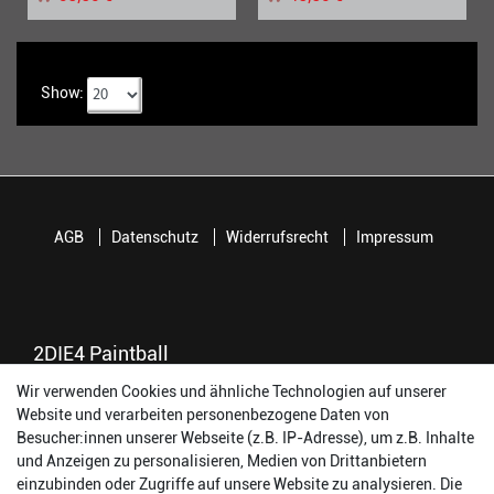
Show:
AGB
Datenschutz
Widerrufsrecht
Impressum
2DIE4 Paintball
56457 Westerburg
Wir verwenden Cookies und ähnliche Technologien auf unserer
Reinhold-Ferger-Straße 26
Website und verarbeiten personenbezogene Daten von
order@2die4-sports.com
Besucher:innen unserer Webseite (z.B. IP-Adresse), um z.B. Inhalte
0 26 63/ 9 68 69 37
und Anzeigen zu personalisieren, Medien von Drittanbietern
einzubinden oder Zugriffe auf unsere Website zu analysieren. Die