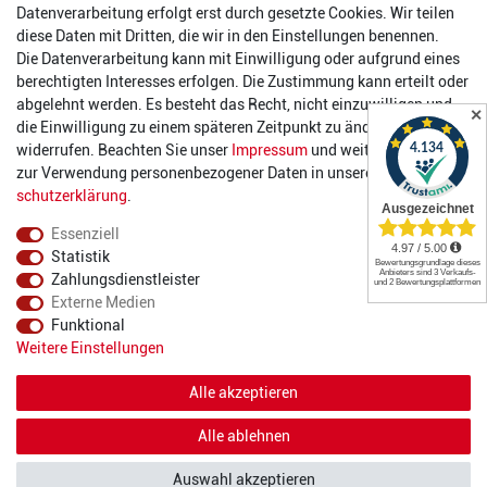
Datenverarbeitung erfolgt erst durch gesetzte Cookies. Wir teilen
Öffnungszeiten
diese Daten mit Dritten, die wir in den Einstellungen benennen.
Die Datenverarbeitung kann mit Einwilligung oder aufgrund eines
Montag:
14:00 - 17:00 Uhr
berechtigten Interesses erfolgen. Die Zustimmung kann erteilt oder
Dienstag:
14:00 - 17:00 Uhr
abgelehnt werden. Es besteht das Recht, nicht einzuwilligen und
✕
Mittwoch:
14:00 - 17:00 Uhr
die Einwilligung zu einem späteren Zeitpunkt zu ändern oder zu
Donnerstag:
14:00 - 17:00 Uhr
widerrufen. Beachten Sie unser
Impressum
und weitere Hinweise
Freitag:
14:00 - 19:00 Uhr
zur Verwendung personenbezogener Daten in unserer
Daten­
Samstag:
10:00 - 17:00 Uhr
schutz­erklärung
.
Essenziell
Statistik
Zahlungsdienstleister
Externe Medien
Funktional
© 2022 2DIE4 Sports
Weitere Einstellungen
Alle akzeptieren
Alle ablehnen
Auswahl akzeptieren