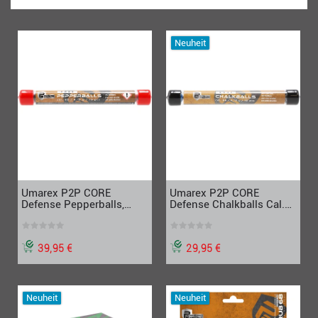
Neuheit
Umarex P2P CORE
Umarex P2P CORE
Defense Pepperballs,
Defense Chalkballs Cal.68
Pfefferbälle Cal.68,
– Kreidebälle
schwarz-rot
schwarz/blau
39,95 €
29,95 €
Neuheit
Neuheit