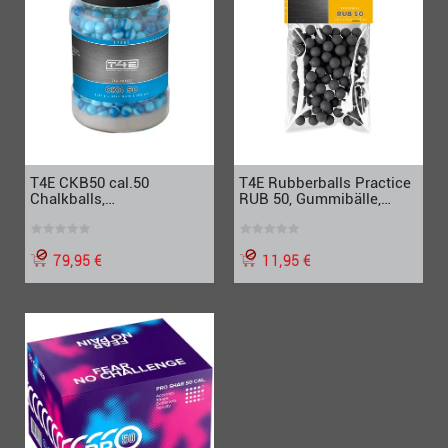
T4E CKB50 cal.50
T4E Rubberballs Practice
Chalkballs,
RUB 50, Gummibälle,
Markierungskugel mit
Cal.50, 100 Stück
blauer Kreidefüllung, 500
Stück
79,95 €
11,95 €