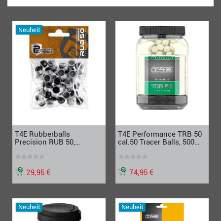
Neuheit
T4E Rubberballs
T4E Performance TRB 50
Precision RUB 50,
cal.50 Tracer Balls, 500
Precisionballs, Cal.50, 50
Stück - 2.4493
Stück
29,95 €
74,95 €
Neuheit
Neuheit