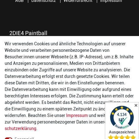
AGB
Datenschutz
Widerrufsrecht
Impressum
2DIE4 Paintball
56457 Westerburg
Wir verwenden Cookies und ähnliche Technologien auf unserer
Reinhold-Ferger-Straße 26
Website und verarbeiten personenbezogene Daten von
order@2die4-sports.com
Besucher:innen unserer Webseite (z.B. IP-Adresse), um z.B. Inhalte
0 26 63/ 9 68 69 37
und Anzeigen zu personalisieren, Medien von Drittanbietern
einzubinden oder Zugriffe auf unsere Website zu analysieren. Die
Datenverarbeitung erfolgt erst durch gesetzte Cookies. Wir teilen
Öffnungszeiten
diese Daten mit Dritten, die wir in den Einstellungen benennen.
Die Datenverarbeitung kann mit Einwilligung oder aufgrund eines
Montag:
14:00 - 17:00 Uhr
berechtigten Interesses erfolgen. Die Zustimmung kann erteilt oder
Dienstag:
14:00 - 17:00 Uhr
abgelehnt werden. Es besteht das Recht, nicht einzuwilligen und
✕
Mittwoch:
14:00 - 17:00 Uhr
die Einwilligung zu einem späteren Zeitpunkt zu ändern oder zu
Donnerstag:
14:00 - 17:00 Uhr
widerrufen. Beachten Sie unser
Impressum
und weitere Hinweise
Freitag:
14:00 - 19:00 Uhr
zur Verwendung personenbezogener Daten in unserer
Daten­
Samstag:
10:00 - 17:00 Uhr
schutz­erklärung
.