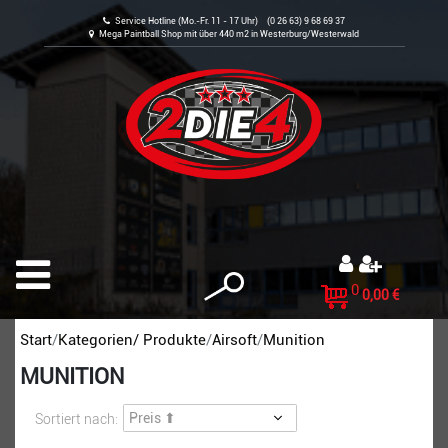
Service Hotline (Mo.-Fr. 11 - 17 Uhr) (0 26 63) 9 68 69 37
Mega Paintball Shop mit über 440 m2 in Westerburg/Westerwald
0
0,00 €
Start
Kategorien/ Produkte
Airsoft
Munition
MUNITION
Sortiert nach: