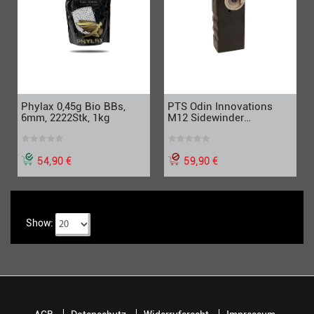
PTS Odin Innovations
Phylax 0,45g Bio BBs,
M12 Sidewinder
6mm, 2222Stk, 1kg
Speedloader für M4 / M16
Magazine, schwarz
59,90 €
54,90 €
Show: