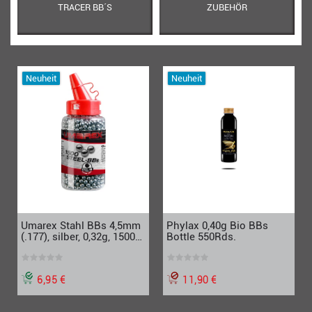
TRACER BB´S
ZUBEHÖR
Neuheit
Neuheit
Phylax 0,40g Bio BBs
Umarex Stahl BBs 4,5mm
Bottle 550Rds.
(.177), silber, 0,32g, 1500
Stk. Flasche
11,90 €
6,95 €