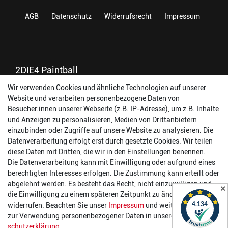
AGB
Datenschutz
Widerrufsrecht
Impressum
2DIE4 Paintball
Wir verwenden Cookies und ähnliche Technologien auf unserer
56457 Westerburg
Website und verarbeiten personenbezogene Daten von
Reinhold-Ferger-Straße 26
Besucher:innen unserer Webseite (z.B. IP-Adresse), um z.B. Inhalte
order@2die4-sports.com
und Anzeigen zu personalisieren, Medien von Drittanbietern
0 26 63/ 9 68 69 37
einzubinden oder Zugriffe auf unsere Website zu analysieren. Die
Datenverarbeitung erfolgt erst durch gesetzte Cookies. Wir teilen
Öffnungszeiten
diese Daten mit Dritten, die wir in den Einstellungen benennen.
Die Datenverarbeitung kann mit Einwilligung oder aufgrund eines
Montag:
14:00 - 17:00 Uhr
berechtigten Interesses erfolgen. Die Zustimmung kann erteilt oder
Dienstag:
14:00 - 17:00 Uhr
abgelehnt werden. Es besteht das Recht, nicht einzuwilligen und
✕
Mittwoch:
14:00 - 17:00 Uhr
die Einwilligung zu einem späteren Zeitpunkt zu ändern oder zu
Donnerstag:
14:00 - 17:00 Uhr
widerrufen. Beachten Sie unser
Impressum
und weitere Hinweise
Freitag:
14:00 - 19:00 Uhr
zur Verwendung personenbezogener Daten in unserer
Daten­
Samstag:
10:00 - 17:00 Uhr
schutz­erklärung
.