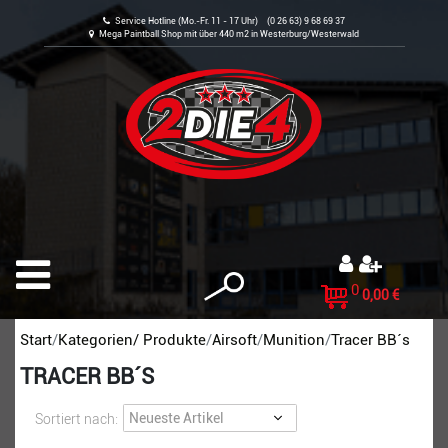
Service Hotline (Mo.-Fr. 11 - 17 Uhr) (0 26 63) 9 68 69 37
Mega Paintball Shop mit über 440 m2 in Westerburg/Westerwald
0
0,00 €
Start
Kategorien/ Produkte
Airsoft
Munition
Tracer BB´s
TRACER BB´S
Sortiert nach: