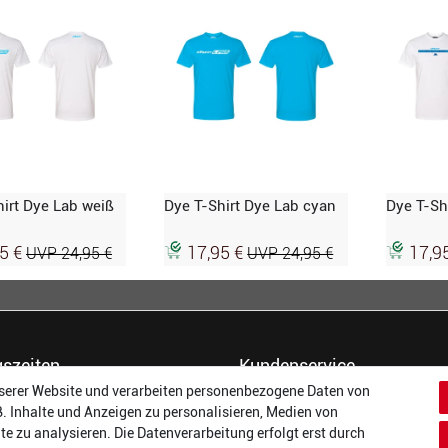
irt Dye Lab weiß
Dye T-Shirt Dye Lab cyan
Dye T-Sh
95 €
17,95 €
17,9
UVP 24,95 €
UVP 24,95 €
szeiten
Kundenservice
serer Website und verarbeiten personenbezogene Daten von
14:00 - 17:00 Uhr
Dein Konto
B. Inhalte und Anzeigen zu personalisieren, Medien von
14:00 - 17:00 Uhr
Häufigste Fragen (FAQ)
te zu analysieren. Die Datenverarbeitung erfolgt erst durch
:
14:00 - 17:00 Uhr
Größentabellen