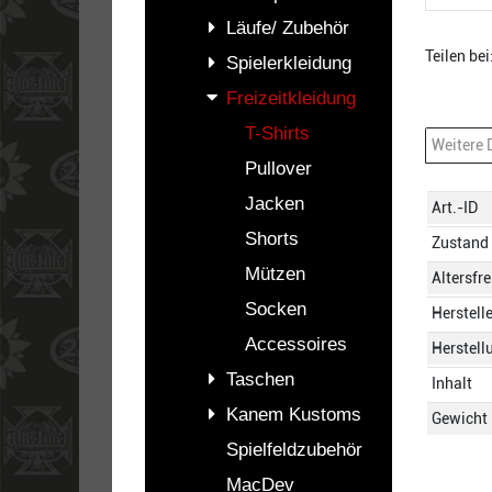
Läufe/ Zubehör
Teilen bei
Spielerkleidung
Freizeitkleidung
T-Shirts
Weitere 
Pullover
Jacken
Technis
Wert
Art.-ID
Merkmal
Shorts
Zustand
Mützen
Altersfr
Socken
Herstell
Accessoires
Herstell
Taschen
Inhalt
Kanem Kustoms
Gewicht
Spielfeldzubehör
MacDev