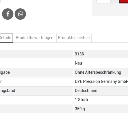
:
Details
Produktbewertungen
Produktsicherheit
ches
9136
Neu
eigabe
Ohne Altersbeschränkung
er
DYE Precision Germany Gmb
ungsland
Deutschland
1 Stück
350 g