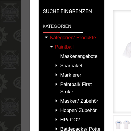
SUCHE EINGRENZEN
KATEGORIEN
Kategorien/ Produkte
Paintball
Maskenangebote
Sparpaket
Markierer
Paintball/ First
Strike
Masken/ Zubehör
Hopper/ Zubehör
HP/ CO2
Battlepacks/ Pötte