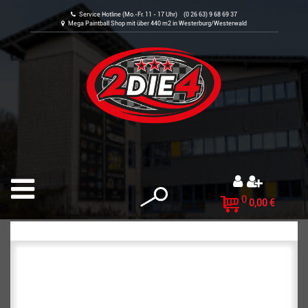
Service Hotline (Mo.-Fr. 11 - 17 Uhr) (0 26 63) 9 68 69 37
Mega Paintball Shop mit über 440 m2 in Westerburg/Westerwald
0
0,00 €