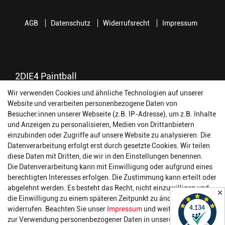
AGB
Datenschutz
Widerrufsrecht
Impressum
2DIE4 Paintball
Wir verwenden Cookies und ähnliche Technologien auf unserer
56457 Westerburg
Website und verarbeiten personenbezogene Daten von
Reinhold-Ferger-Straße 26
Besucher:innen unserer Webseite (z.B. IP-Adresse), um z.B. Inhalte
order@2die4-sports.com
und Anzeigen zu personalisieren, Medien von Drittanbietern
0 26 63/ 9 68 69 37
einzubinden oder Zugriffe auf unsere Website zu analysieren. Die
Datenverarbeitung erfolgt erst durch gesetzte Cookies. Wir teilen
Öffnungszeiten
diese Daten mit Dritten, die wir in den Einstellungen benennen.
Die Datenverarbeitung kann mit Einwilligung oder aufgrund eines
Montag:
14:00 - 17:00 Uhr
berechtigten Interesses erfolgen. Die Zustimmung kann erteilt oder
Dienstag:
14:00 - 17:00 Uhr
abgelehnt werden. Es besteht das Recht, nicht einzuwilligen und
✕
Mittwoch:
14:00 - 17:00 Uhr
die Einwilligung zu einem späteren Zeitpunkt zu ändern oder zu
Donnerstag:
14:00 - 17:00 Uhr
widerrufen. Beachten Sie unser
Impressum
und weitere Hinweise
Freitag:
14:00 - 19:00 Uhr
zur Verwendung personenbezogener Daten in unserer
Daten­