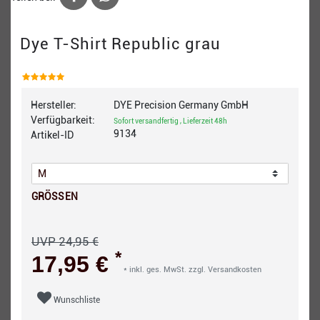
Dye T-Shirt Republic grau
Hersteller:
DYE Precision Germany GmbH
Verfügbarkeit:
Sofort versandfertig , Lieferzeit 48h
9134
Artikel-ID
GRÖSSEN
UVP 24,95 €
*
17,95 €
* inkl. ges. MwSt. zzgl.
Versandkosten
Wunschliste