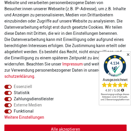
Website und verarbeiten personenbezogene Daten von
Reinhold-Ferger-Straße 26
Besucher:innen unserer Webseite (z.B. IP-Adresse), um z.B. Inhalte
order@2die4-sports.com
und Anzeigen zu personalisieren, Medien von Drittanbietern
0 26 63/ 9 68 69 37
einzubinden oder Zugriffe auf unsere Website zu analysieren. Die
Datenverarbeitung erfolgt erst durch gesetzte Cookies. Wir teilen
Öffnungszeiten
diese Daten mit Dritten, die wir in den Einstellungen benennen.
Die Datenverarbeitung kann mit Einwilligung oder aufgrund eines
Montag:
14:00 - 17:00 Uhr
berechtigten Interesses erfolgen. Die Zustimmung kann erteilt oder
Dienstag:
14:00 - 17:00 Uhr
abgelehnt werden. Es besteht das Recht, nicht einzuwilligen und
✕
Mittwoch:
14:00 - 17:00 Uhr
die Einwilligung zu einem späteren Zeitpunkt zu ändern oder zu
Donnerstag:
14:00 - 17:00 Uhr
widerrufen. Beachten Sie unser
Impressum
und weitere Hinweise
Freitag:
14:00 - 19:00 Uhr
zur Verwendung personenbezogener Daten in unserer
Daten­
Samstag:
10:00 - 17:00 Uhr
schutz­erklärung
.
Essenziell
Statistik
Zahlungsdienstleister
Externe Medien
Funktional
© 2022 2DIE4 Sports
Weitere Einstellungen
Alle akzeptieren