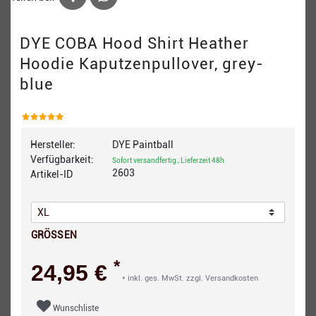
DYE COBA Hood Shirt Heather
Hoodie Kaputzenpullover, grey-
blue
Hersteller:
DYE Paintball
Verfügbarkeit:
Sofort versandfertig , Lieferzeit 48h
2603
Artikel-ID
GRÖSSEN
*
24,95 €
* inkl. ges. MwSt. zzgl.
Versandkosten
Wunschliste