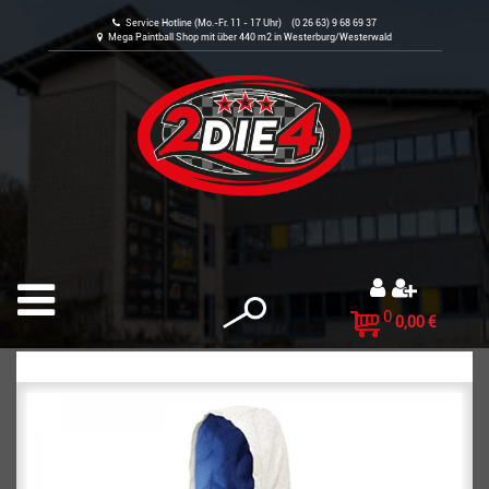
Service Hotline (Mo.-Fr. 11 - 17 Uhr) (0 26 63) 9 68 69 37
Mega Paintball Shop mit über 440 m2 in Westerburg/Westerwald
0
0,00 €