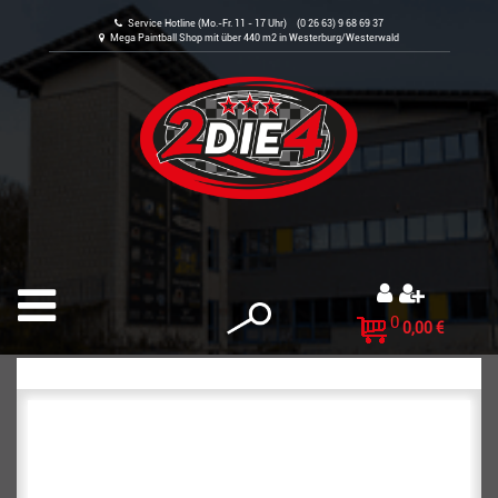
Service Hotline (Mo.-Fr. 11 - 17 Uhr) (0 26 63) 9 68 69 37
Mega Paintball Shop mit über 440 m2 in Westerburg/Westerwald
0
0,00 €