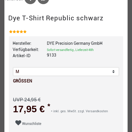
Dye T-Shirt Republic schwarz
Hersteller:
DYE Precision Germany GmbH
Verfügbarkeit:
Sofort versandfertig , Lieferzeit 48h
9133
Artikel-ID
GRÖSSEN
UVP 24,95 €
*
17,95 €
* inkl. ges. MwSt. zzgl.
Versandkosten
Wunschliste