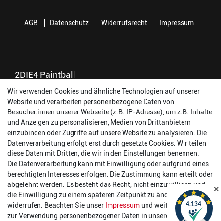
AGB
Datenschutz
Widerrufsrecht
Impressum
2DIE4 Paintball
Wir verwenden Cookies und ähnliche Technologien auf unserer
56457 Westerburg
Website und verarbeiten personenbezogene Daten von
Reinhold-Ferger-Straße 26
Besucher:innen unserer Webseite (z.B. IP-Adresse), um z.B. Inhalte
order@2die4-sports.com
und Anzeigen zu personalisieren, Medien von Drittanbietern
0 26 63/ 9 68 69 37
einzubinden oder Zugriffe auf unsere Website zu analysieren. Die
Datenverarbeitung erfolgt erst durch gesetzte Cookies. Wir teilen
Öffnungszeiten
diese Daten mit Dritten, die wir in den Einstellungen benennen.
Die Datenverarbeitung kann mit Einwilligung oder aufgrund eines
Montag:
14:00 - 17:00 Uhr
berechtigten Interesses erfolgen. Die Zustimmung kann erteilt oder
Dienstag:
14:00 - 17:00 Uhr
abgelehnt werden. Es besteht das Recht, nicht einzuwilligen und
✕
Mittwoch:
14:00 - 17:00 Uhr
die Einwilligung zu einem späteren Zeitpunkt zu ändern oder zu
Donnerstag:
14:00 - 17:00 Uhr
widerrufen. Beachten Sie unser
Impressum
und weitere Hinweise
Freitag:
14:00 - 19:00 Uhr
zur Verwendung personenbezogener Daten in unserer
Daten­