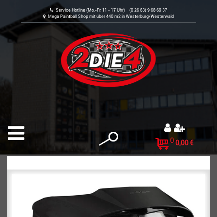
Service Hotline (Mo.-Fr. 11 - 17 Uhr) (0 26 63) 9 68 69 37
Mega Paintball Shop mit über 440 m2 in Westerburg/Westerwald
0
0,00 €