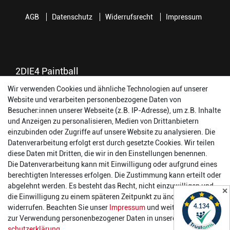
AGB
Datenschutz
Widerrufsrecht
Impressum
2DIE4 Paintball
Wir verwenden Cookies und ähnliche Technologien auf unserer
56457 Westerburg
Website und verarbeiten personenbezogene Daten von
Reinhold-Ferger-Straße 26
Besucher:innen unserer Webseite (z.B. IP-Adresse), um z.B. Inhalte
order@2die4-sports.com
und Anzeigen zu personalisieren, Medien von Drittanbietern
0 26 63/ 9 68 69 37
einzubinden oder Zugriffe auf unsere Website zu analysieren. Die
Datenverarbeitung erfolgt erst durch gesetzte Cookies. Wir teilen
Öffnungszeiten
diese Daten mit Dritten, die wir in den Einstellungen benennen.
Die Datenverarbeitung kann mit Einwilligung oder aufgrund eines
Montag:
14:00 - 17:00 Uhr
berechtigten Interesses erfolgen. Die Zustimmung kann erteilt oder
Dienstag:
14:00 - 17:00 Uhr
abgelehnt werden. Es besteht das Recht, nicht einzuwilligen und
✕
Mittwoch:
14:00 - 17:00 Uhr
die Einwilligung zu einem späteren Zeitpunkt zu ändern oder zu
Donnerstag:
14:00 - 17:00 Uhr
widerrufen. Beachten Sie unser
Impressum
und weitere Hinweise
Freitag:
14:00 - 19:00 Uhr
zur Verwendung personenbezogener Daten in unserer
Daten­
Samstag:
10:00 - 17:00 Uhr
schutz­erklärung
.