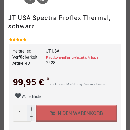
JT USA Spectra Proflex Thermal,
schwarz
Hersteller:
JT USA
Verfügbarkeit:
Produkt vergriffen , Lieferzeit a. Anfrage
2528
Artikel-ID
*
99,95 €
* inkl. ges. MwSt. zzgl.
Versandkosten
Wunschliste
IN DEN WARENKORB