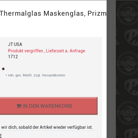
 Thermalglas Maskenglas, Prizm
JT USA
Produkt vergriffen , Lieferzeit a. Anfrage
1712
*
€
* inkl. ges. MwSt. zzgl.
Versandkosten
IN DEN WARENKORB
wir dich, sobald der Artikel wieder verfügbar ist.
E