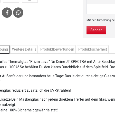
:
Mit der Anmeldung bes
Senden
ibung
Weitere Details
Produktbewertungen
Produktsicherheit
fes Thermalglas "Prizm Lava" für Deine JT SPECTRA mit Anti-Beschlag
s zu 100%! So behältst Du den klaren Durchblick auf dem Spielfeld. Da
ür Außenfelder und besonders helle Tage: Das leicht durchsichtige Glas v
r!
nglas reduziert zusätzlich die UV-Strahlen!
Ersetze Dein Maskenglas nach jedem direktem Treffer auf dem Glas, wenn
e aufzeigt.
t eine 100% Sicherheit gewährleistet!