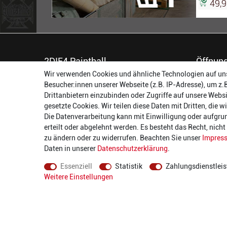
49,9
2DIE4 Paintball
Öffnung
Wir verwenden Cookies und ähnliche Technologien auf un
56457 Westerburg
Montag:
Besucher:innen unserer Webseite (z.B. IP-Adresse), um z.
Reinhold-Ferger-Straße 26
Dienstag:
Drittanbietern einzubinden oder Zugriffe auf unsere Websi
order@2die4-sports.com
Mittwoch
gesetzte Cookies. Wir teilen diese Daten mit Dritten, die 
0 26 63/ 9 68 69 37
Donnerst
Die Datenverarbeitung kann mit Einwilligung oder aufgru
Freitag:
erteilt oder abgelehnt werden. Es besteht das Recht, nich
Samstag:
zu ändern oder zu widerrufen. Beachten Sie unser
Impres
Daten in unserer
Daten­schutz­erklärung
.
Essenziell
Statistik
Zahlungsdienstleis
Weitere Einstellungen