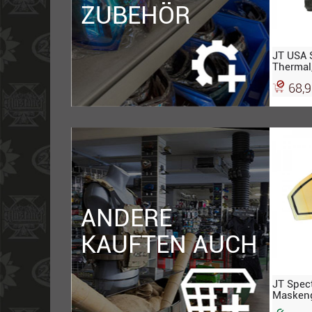
ZUBEHÖR
JT USA S
Thermal,
68,9
ANDERE
KAUFTEN AUCH
JT Spec
Maskeng