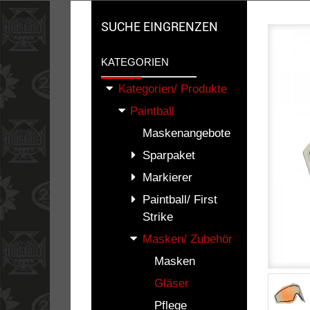
SUCHE EINGRENZEN
KATEGORIEN
Kategorien/ Produkte
Paintball
Maskenangebote
Sparpaket
Markierer
Paintball/ First
Strike
Masken/ Zubehör
Masken
Gläser
Pflege