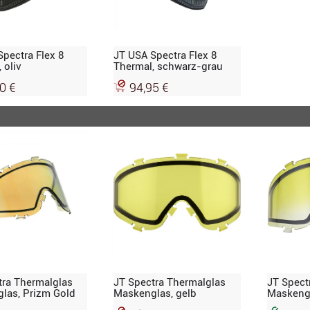
pectra Flex 8
JT USA Spectra Flex 8
 oliv
Thermal, schwarz-grau
0 €
94,95 €
tra Thermalglas
JT Spectra Thermalglas
JT Spect
las, Prizm Gold
Maskenglas, gelb
Maskengl
clear fad