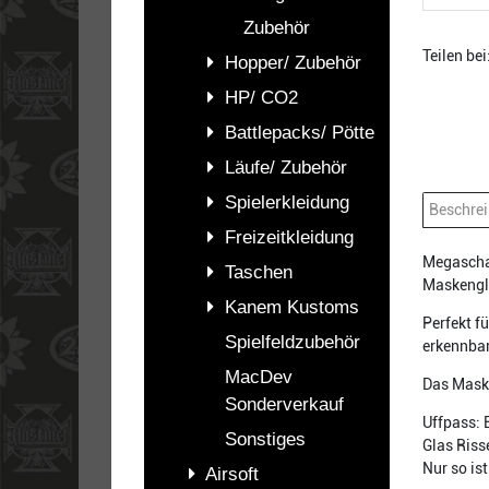
Zubehör
Teilen bei
Hopper/ Zubehör
HP/ CO2
Battlepacks/ Pötte
Läufe/ Zubehör
Spielerkleidung
Beschre
Freizeitkleidung
Megaschar
Taschen
Maskengla
Kanem Kustoms
Perfekt f
Spielfeldzubehör
erkennba
MacDev
Das Maske
Sonderverkauf
Uffpass: 
Sonstiges
Glas Riss
Nur so is
Airsoft