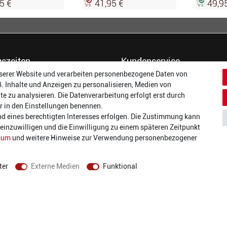
5 €
41,95 €
49,9
szeiten
Kundenservice
serer Website und verarbeiten personenbezogene Daten von
14:00 - 17:00 Uhr
Dein Konto
B. Inhalte und Anzeigen zu personalisieren, Medien von
14:00 - 17:00 Uhr
Häufigste Fragen (FAQ)
te zu analysieren. Die Datenverarbeitung erfolgt erst durch
:
14:00 - 17:00 Uhr
Größentabellen
wir in den Einstellungen benennen.
ag:
14:00 - 17:00 Uhr
Gutscheinbedingungen
nd eines berechtigten Interesses erfolgen. Die Zustimmung kann
14:00 - 19:00 Uhr
Kundenmeinungen
t einzuwilligen und die Einwilligung zu einem späteren Zeitpunkt
10:00 - 17:00 Uhr
Batterieverordnung
sum
und weitere Hinweise zur Verwendung personenbezogener
Versand und Zahlarten
Vertrag widerrufen
ter
Externe Medien
Funktional
AGB
Datenschutz
Widerrufsrecht
Impressum