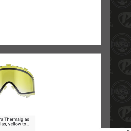
ra Thermalglas
as, yellow to
e