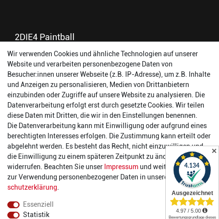
2DIE4 Paintball
Wir verwenden Cookies und ähnliche Technologien auf unserer
56457 Westerburg
Website und verarbeiten personenbezogene Daten von
Reinhold-Ferger-Straße 26
Besucher:innen unserer Webseite (z.B. IP-Adresse), um z.B. Inhalte
order@2die4-sports.com
und Anzeigen zu personalisieren, Medien von Drittanbietern
0 26 63/ 9 68 69 37
einzubinden oder Zugriffe auf unsere Website zu analysieren. Die
Datenverarbeitung erfolgt erst durch gesetzte Cookies. Wir teilen
Öffnungszeiten
diese Daten mit Dritten, die wir in den Einstellungen benennen.
Die Datenverarbeitung kann mit Einwilligung oder aufgrund eines
Montag:
14:00 - 17:00 Uhr
berechtigten Interesses erfolgen. Die Zustimmung kann erteilt oder
Dienstag:
14:00 - 17:00 Uhr
abgelehnt werden. Es besteht das Recht, nicht einzuwilligen und
✕
Mittwoch:
14:00 - 17:00 Uhr
die Einwilligung zu einem späteren Zeitpunkt zu ändern oder zu
Donnerstag:
14:00 - 17:00 Uhr
widerrufen. Beachten Sie unser
Impressum
und weitere Hinweise
Freitag:
14:00 - 19:00 Uhr
zur Verwendung personenbezogener Daten in unserer
Daten­
Samstag:
10:00 - 17:00 Uhr
schutz­erklärung
.
Essenziell
Statistik