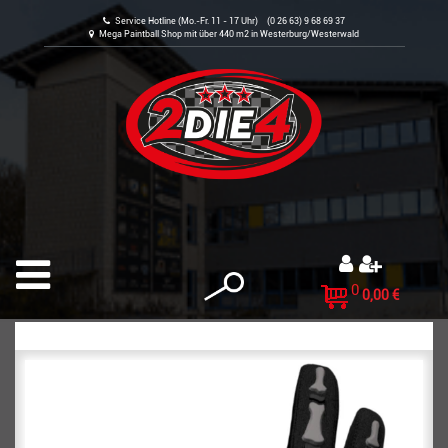
Service Hotline (Mo.-Fr. 11 - 17 Uhr) (0 26 63) 9 68 69 37
Mega Paintball Shop mit über 440 m2 in Westerburg/Westerwald
0
0,00 €