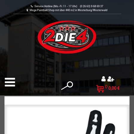
Service Hotline (Mo.-Fr. 11 - 17 Uhr) (0 26 63) 9 68 69 37
Mega Paintball Shop mit über 440 m2 in Westerburg/Westerwald
0
0,00 €