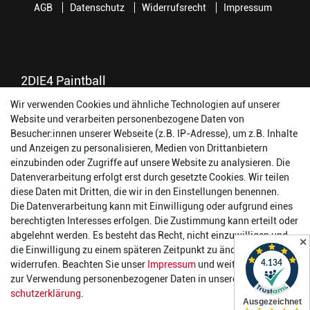
AGB
Datenschutz
Widerrufsrecht
Impressum
2DIE4 Paintball
Wir verwenden Cookies und ähnliche Technologien auf unserer
56457 Westerburg
Website und verarbeiten personenbezogene Daten von
Reinhold-Ferger-Straße 26
Besucher:innen unserer Webseite (z.B. IP-Adresse), um z.B. Inhalte
order@2die4-sports.com
und Anzeigen zu personalisieren, Medien von Drittanbietern
0 26 63/ 9 68 69 37
einzubinden oder Zugriffe auf unsere Website zu analysieren. Die
Datenverarbeitung erfolgt erst durch gesetzte Cookies. Wir teilen
Öffnungszeiten
diese Daten mit Dritten, die wir in den Einstellungen benennen.
Die Datenverarbeitung kann mit Einwilligung oder aufgrund eines
Montag:
14:00 - 17:00 Uhr
berechtigten Interesses erfolgen. Die Zustimmung kann erteilt oder
Dienstag:
14:00 - 17:00 Uhr
abgelehnt werden. Es besteht das Recht, nicht einzuwilligen und
✕
Mittwoch:
14:00 - 17:00 Uhr
die Einwilligung zu einem späteren Zeitpunkt zu ändern oder zu
Donnerstag:
14:00 - 17:00 Uhr
widerrufen. Beachten Sie unser
Impressum
und weitere Hinweise
Freitag:
14:00 - 19:00 Uhr
zur Verwendung personenbezogener Daten in unserer
Daten­
Samstag:
10:00 - 17:00 Uhr
schutz­erklärung
.