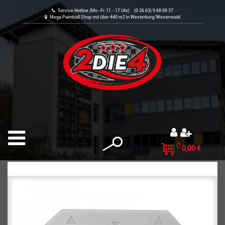
Service Hotline (Mo.-Fr. 11 - 17 Uhr) (0 26 63) 9 68 69 37
Mega Paintball Shop mit über 440 m2 in Westerburg/Westerwald
0
0,00 €