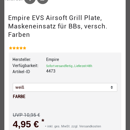
Empire EVS Airsoft Grill Plate,
Maskeneinsatz für BBs, versch.
Farben
Hersteller:
Empire
Verfügbarkeit:
Sofort versandfertig , Lieferzeit 48h
4473
Artikel-ID
FARBE
UVP 10,95 €
*
4,95 €
* inkl. ges. MwSt. zzgl.
Versandkosten