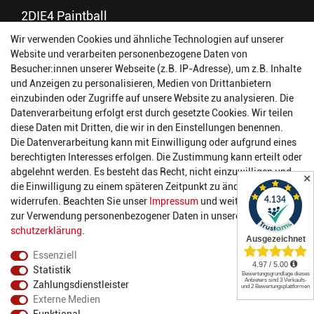
2DIE4 Paintball
Wir verwenden Cookies und ähnliche Technologien auf unserer
56457 Westerburg
Website und verarbeiten personenbezogene Daten von
Reinhold-Ferger-Straße 26
Besucher:innen unserer Webseite (z.B. IP-Adresse), um z.B. Inhalte
order@2die4-sports.com
und Anzeigen zu personalisieren, Medien von Drittanbietern
0 26 63/ 9 68 69 37
einzubinden oder Zugriffe auf unsere Website zu analysieren. Die
Datenverarbeitung erfolgt erst durch gesetzte Cookies. Wir teilen
Öffnungszeiten
diese Daten mit Dritten, die wir in den Einstellungen benennen.
Die Datenverarbeitung kann mit Einwilligung oder aufgrund eines
Montag:
14:00 - 17:00 Uhr
berechtigten Interesses erfolgen. Die Zustimmung kann erteilt oder
Dienstag:
14:00 - 17:00 Uhr
abgelehnt werden. Es besteht das Recht, nicht einzuwilligen und
✕
Mittwoch:
14:00 - 17:00 Uhr
die Einwilligung zu einem späteren Zeitpunkt zu ändern oder zu
Donnerstag:
14:00 - 17:00 Uhr
widerrufen. Beachten Sie unser
Impressum
und weitere Hinweise
Freitag:
14:00 - 19:00 Uhr
zur Verwendung personenbezogener Daten in unserer
Daten­
Samstag:
10:00 - 17:00 Uhr
schutz­erklärung
.
Essenziell
Statistik
Zahlungsdienstleister
Externe Medien