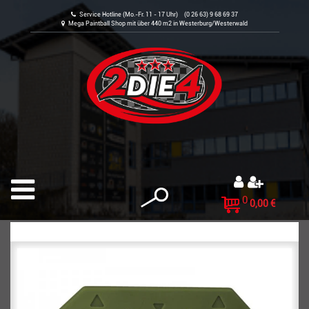
Service Hotline (Mo.-Fr. 11 - 17 Uhr) (0 26 63) 9 68 69 37
Mega Paintball Shop mit über 440 m2 in Westerburg/Westerwald
0
0,00 €