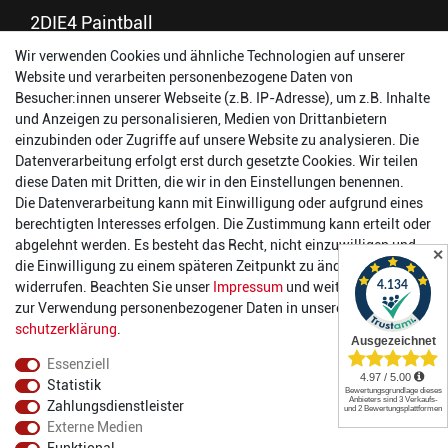
2DIE4 Paintball
Wir verwenden Cookies und ähnliche Technologien auf unserer
56457 Westerburg
Website und verarbeiten personenbezogene Daten von
Reinhold-Ferger-Straße 26
Besucher:innen unserer Webseite (z.B. IP-Adresse), um z.B. Inhalte
order@2die4-sports.com
und Anzeigen zu personalisieren, Medien von Drittanbietern
0 26 63/ 9 68 69 37
einzubinden oder Zugriffe auf unsere Website zu analysieren. Die
Datenverarbeitung erfolgt erst durch gesetzte Cookies. Wir teilen
Öffnungszeiten
diese Daten mit Dritten, die wir in den Einstellungen benennen.
Die Datenverarbeitung kann mit Einwilligung oder aufgrund eines
Montag:
14:00 - 17:00 Uhr
berechtigten Interesses erfolgen. Die Zustimmung kann erteilt oder
Dienstag:
14:00 - 17:00 Uhr
abgelehnt werden. Es besteht das Recht, nicht einzuwilligen und
✕
Mittwoch:
14:00 - 17:00 Uhr
die Einwilligung zu einem späteren Zeitpunkt zu ändern oder zu
Donnerstag:
14:00 - 17:00 Uhr
widerrufen. Beachten Sie unser
Impressum
und weitere Hinweise
Freitag:
14:00 - 19:00 Uhr
zur Verwendung personenbezogener Daten in unserer
Daten­
Samstag:
10:00 - 17:00 Uhr
schutz­erklärung
.
Essenziell
Statistik
Zahlungsdienstleister
Externe Medien