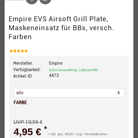
Empire EVS Airsoft Grill Plate,
Maskeneinsatz für BBs, versch.
Farben
Hersteller:
Empire
Verfügbarkeit:
Sofort versandfertig , Lieferzeit 48h
4473
Artikel-ID
FARBE
UVP 10,95 €
*
4,95 €
* inkl. ges. MwSt. zzgl.
Versandkosten