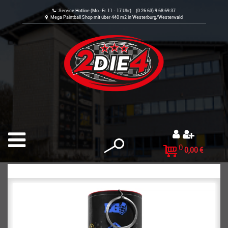
Service Hotline (Mo.-Fr. 11 - 17 Uhr) (0 26 63) 9 68 69 37
Mega Paintball Shop mit über 440 m2 in Westerburg/Westerwald
0
0,00 €