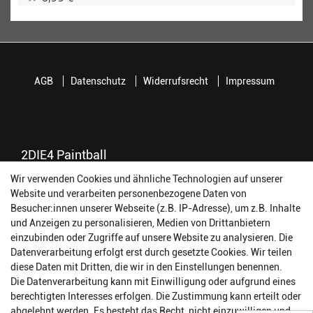
AGB
Datenschutz
Widerrufsrecht
Impressum
2DIE4 Paintball
Wir verwenden Cookies und ähnliche Technologien auf unserer
56457 Westerburg
Website und verarbeiten personenbezogene Daten von
Reinhold-Ferger-Straße 26
Besucher:innen unserer Webseite (z.B. IP-Adresse), um z.B. Inhalte
order@2die4-sports.com
und Anzeigen zu personalisieren, Medien von Drittanbietern
0 26 63/ 9 68 69 37
einzubinden oder Zugriffe auf unsere Website zu analysieren. Die
Datenverarbeitung erfolgt erst durch gesetzte Cookies. Wir teilen
Öffnungszeiten
diese Daten mit Dritten, die wir in den Einstellungen benennen.
Die Datenverarbeitung kann mit Einwilligung oder aufgrund eines
Montag:
14:00 - 17:00 Uhr
berechtigten Interesses erfolgen. Die Zustimmung kann erteilt oder
Dienstag:
14:00 - 17:00 Uhr
abgelehnt werden. Es besteht das Recht, nicht einzuwilligen und