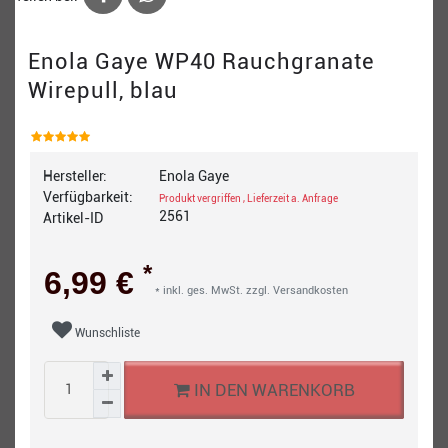
Enola Gaye WP40 Rauchgranate
Wirepull, blau
Hersteller:
Enola Gaye
Verfügbarkeit:
Produkt vergriffen , Lieferzeit a. Anfrage
2561
Artikel-ID
*
6,99 €
* inkl. ges. MwSt. zzgl.
Versandkosten
Wunschliste
IN DEN WARENKORB